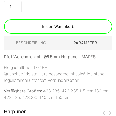
In den Warenkorb
BESCHREIBUNG
PARAMETER
Pfeil Wellendrehzahl Ø6.5mm Harpune - MARES
Hergestellt aus 17-4PH
Quenched
Edelstahl
.
drei
besondere
hohe
pin
Widerstand
regulierender
.
unten
fest verbunden
Osten
Verfügbare Größen:
423 235: 423 235 115 cm: 130 cm
423.235: 423.235 140 cm: 150 cm
Harpunen