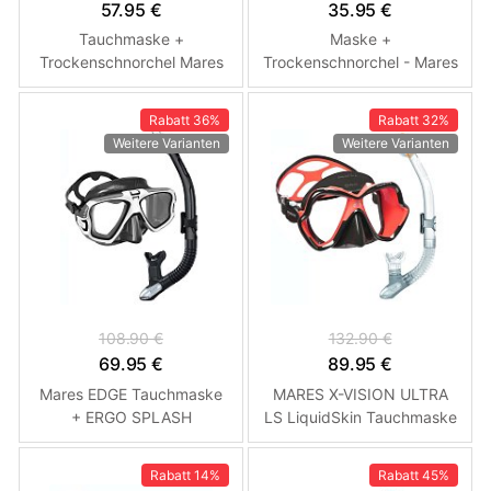
57.95 €
35.95 €
Tauchmaske +
Maske +
Trockenschnorchel Mares
Trockenschnorchel - Mares
WAHOO DRY Combo
VENTO JR DRY Combo -
Kinder Růžová
Rabatt
36%
Rabatt
32%
Weitere Varianten
Weitere Varianten
108.90 €
132.90 €
69.95 €
89.95 €
Mares EDGE Tauchmaske
MARES X-VISION ULTRA
+ ERGO SPLASH
LS LiquidSkin Tauchmaske
Trockenschnorchel Černá /
+ ERGO DRY
Bílá
Trockenschnorchel (Klar)
Rabatt
14%
Rabatt
45%
Černá - Červená