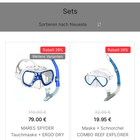
Sets
Rabatt
28%
Rabatt
38%
Weitere Varianten
110.00 €
32.00 €
79.00 €
19.95 €
MARES SPYDER
Maske + Schnorchel
Tauchmaske + ERGO DRY
COMBO REEF EXPLORER