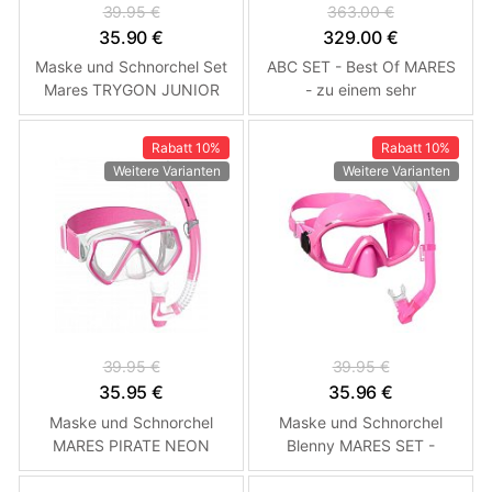
39.95 €
363.00 €
35.90 €
329.00 €
Maske und Schnorchel Set
ABC SET - Best Of MARES
Mares TRYGON JUNIOR
- zu einem sehr
COMBO Růžová
erschwinglichen Preis
HEISS! Yellow 13 S
Rabatt
10%
Rabatt
10%
Weitere Varianten
Weitere Varianten
39.95 €
39.95 €
35.95 €
35.96 €
Maske und Schnorchel
Maske und Schnorchel
MARES PIRATE NEON
Blenny MARES SET -
Junior Set - Baby-Rosa
Kinder Rosa