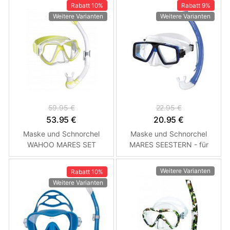
Rabatt
10%
Rabatt
9%
Weitere Varianten
Weitere Varianten
59.95 €
22.95 €
53.95 €
20.95 €
Maske und Schnorchel
Maske und Schnorchel
WAHOO MARES SET
MARES SEESTERN - für
neongelb
Erwachsene Größe Blau
Weitere Varianten
Rabatt
10%
Weitere Varianten