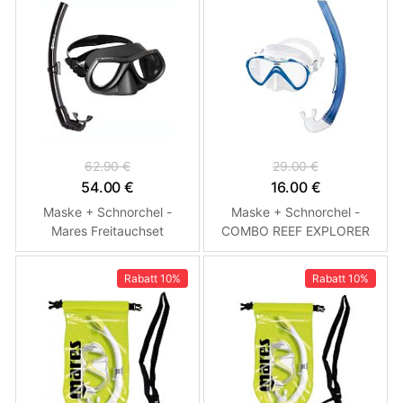
62.90 €
29.00 €
54.00 €
16.00 €
Maske + Schnorchel -
Maske + Schnorchel -
Mares Freitauchset
COMBO REEF EXPLORER
JR. ZOGGS – Kinder
Rabatt
10%
Rabatt
10%