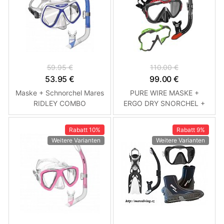
59.95 €
110.00 €
53.95 €
99.00 €
Maske + Schnorchel Mares
PURE WIRE MASKE +
RIDLEY COMBO
ERGO DRY SNORCHEL +
Schnorchelset Modrá
COLOR FRAME Mares Čirá
- Modrá Černo - Červený
Rabatt
10%
Rabatt
9%
rám
Weitere Varianten
Weitere Varianten