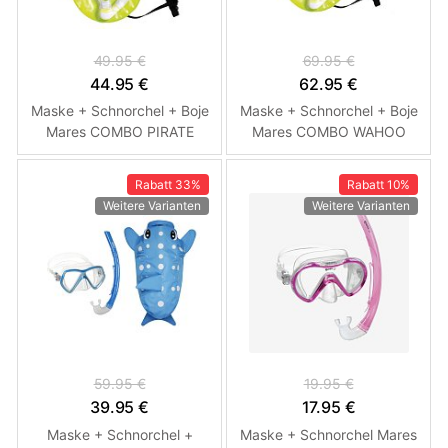
49.95 €
69.95 €
44.95 €
62.95 €
Maske + Schnorchel + Boje
Maske + Schnorchel + Boje
Mares COMBO PIRATE
Mares COMBO WAHOO
NEON - Schnorchelset mit
NEON - Schnorchelset mit
Boje - Kinderset
Boje
Rabatt
33%
Rabatt
10%
Weitere Varianten
Weitere Varianten
59.95 €
19.95 €
39.95 €
17.95 €
Maske + Schnorchel +
Maske + Schnorchel Mares