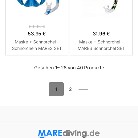
59.95 €
53.95 €
31.96 €
Maske + Schnorchel -
Maske + Schnorchel -
Schnorcheln MARES SET
MARES Schnorchel SET
TROPICAL Blau
ENERGY VENTO White -
Bubbles
Gesehen 1– 28 von 40 Produkte
1
2