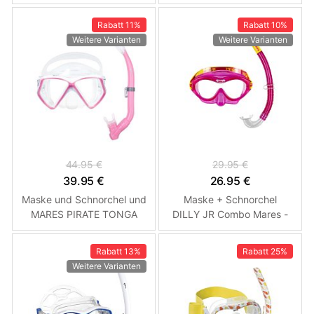
Trockenschnorchel Modrá
Zoggs - Schnorchelset
Rabatt
11%
Rabatt
10%
Weitere Varianten
Weitere Varianten
44.95 €
29.95 €
39.95 €
26.95 €
Maske und Schnorchel und
Maske + Schnorchel
MARES PIRATE TONGA
DILLY JR Combo Mares -
Junior Set - Baby rosa /
Kinder Růžová
weiß
Rabatt
13%
Rabatt
25%
Weitere Varianten