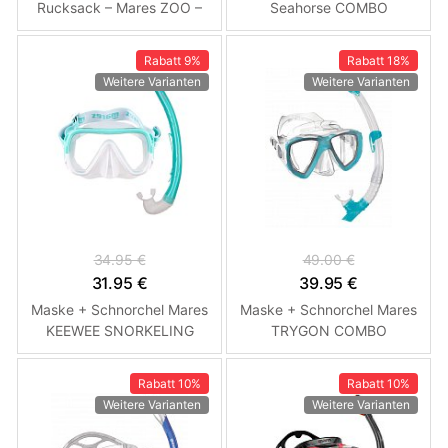
Rucksack – Mares ZOO –
Seahorse COMBO
Schnorchelset für Kinder
Schnorchelset Růžová
Modrá - Ryba
Rabatt
9%
Rabatt
18%
Weitere Varianten
Weitere Varianten
34.95 €
49.00 €
31.95 €
39.95 €
Maske + Schnorchel Mares
Maske + Schnorchel Mares
KEEWEE SNORKELING
TRYGON COMBO
Schnorchelset Tyrkysová
Schnorchelset Tirkysová
Rabatt
10%
Rabatt
10%
Weitere Varianten
Weitere Varianten