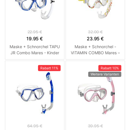
22.95 €
32.00 €
19.95 €
23.95 €
Maske + Schnorchel TAPU
Maske + Schnorchel -
JR Combo Mares - Kinder
VITAMIN COMBO Mares –
Modrá - Bílá
Kinder
Rabatt
11%
Rabatt
10%
Weitere Varianten
64.95 €
39.95 €