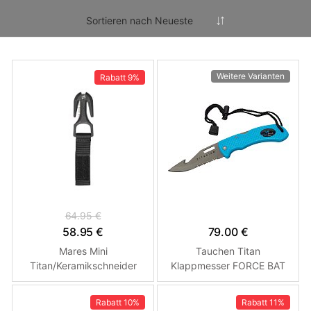
Weitere Varianten
Rabatt
9%
64.95 €
58.95 €
79.00 €
Mares Mini
Tauchen Titan
Titan/Keramikschneider
Klappmesser FORCE BAT
TITANIUM Tyrkysová
Rabatt
10%
Rabatt
11%