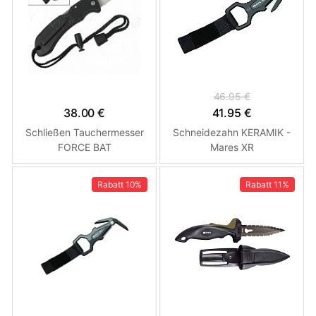
46.95 €
38.00 €
41.95 €
Schließen Tauchermesser
Schneidezahn KERAMIK -
FORCE BAT
Mares XR
Rabatt
10%
Rabatt
11%