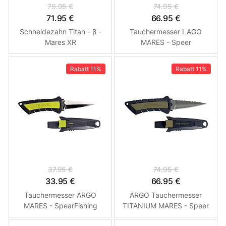
79.95 €
74.95 €
71.95 €
66.95 €
Schneidezahn Titan - β -
Tauchermesser LAGO
Mares XR
MARES - Speer
Rabatt
11%
Rabatt
11%
37.95 €
74.95 €
33.95 €
66.95 €
Tauchermesser ARGO
ARGO Tauchermesser
MARES - SpearFishing
TITANIUM MARES - Speer