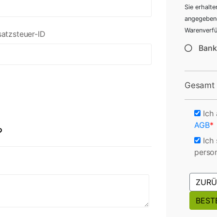
Sie erhalt
angegebene
Warenverfü
atzsteuer-ID
Bank
Gesamt
Ich
AGB
*
?
Ich
perso
ZURÜ
BEST