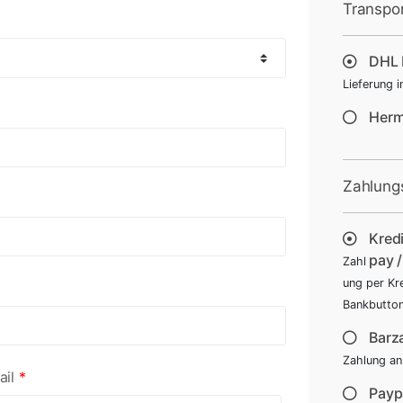
Transpo
DHL 
Lieferung 
Her
Zahlung
Kred
pay 
Zahl
ung per Kr
Bankbutto
Barza
Zahlung an
ail
*
Payp