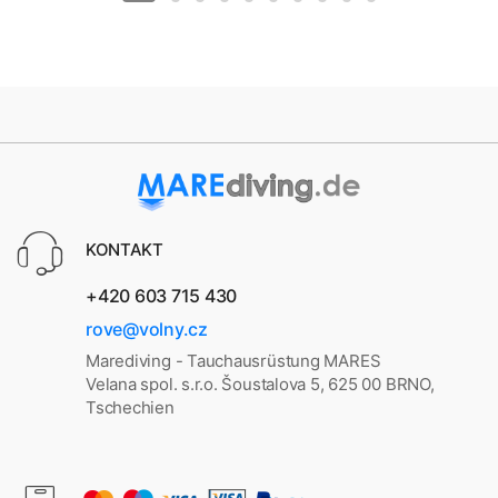
KONTAKT
+420 603 715 430
rove@volny.cz
Marediving - Tauchausrüstung MARES
Velana spol. s.r.o. Šoustalova 5, 625 00 BRNO,
Tschechien