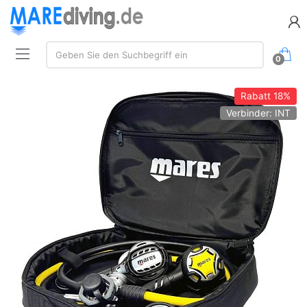
Suche:
Geben Sie den Suchbegriff ein
0
Rabatt
18%
Verbinder: INT