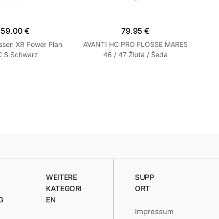
159.00 €
79.95 €
ssen XR Power Plan
AVANTI HC PRO FLOSSE MARES
F
 S Schwarz
46 / 47 Žlutá / Šedá
Ki
WEITERE
SUPP
KATEGORI
ORT
G
EN
Impressum