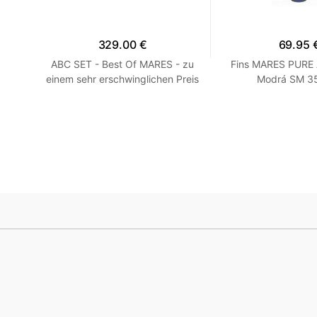
329.00 €
69.95 
 R
ABC SET - Best Of MARES - zu
Fins MARES PURE
einem sehr erschwinglichen Preis
Modrá SM 35
HEISS! Blau R 7