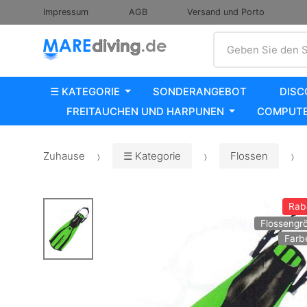
Impressum
AGB
Versand und Porto
Suche
Geben Sie den S
☰ KATEGORIE
SONDERANGEBOT
DISC
FREITAUCHEN UND HARPUNEN
COMPUTE
Zuhause
☰ Kategorie
Flossen
Rab
Flossengr
Farb