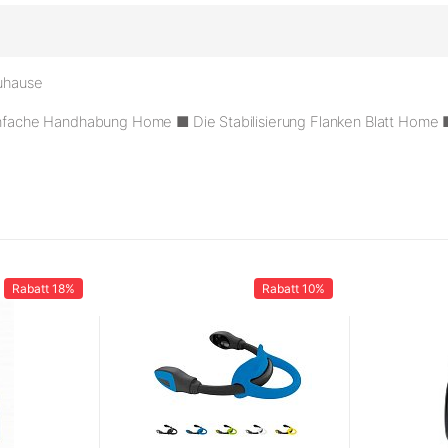
uhause
einfache Handhabung
Home
■ Die Stabilisierung Flanken Blatt
Home
Rabatt
18%
Rabatt
10%