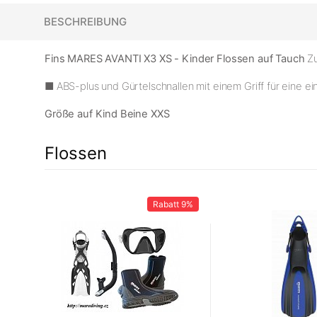
BESCHREIBUNG
Fins MARES AVANTI X3 XS - Kinder Flossen auf Tauch
Z
■ ABS-plus und Gürtelschnallen mit einem Griff für eine 
Größe auf Kind Beine XXS
Flossen
41%
Rabatt
9%