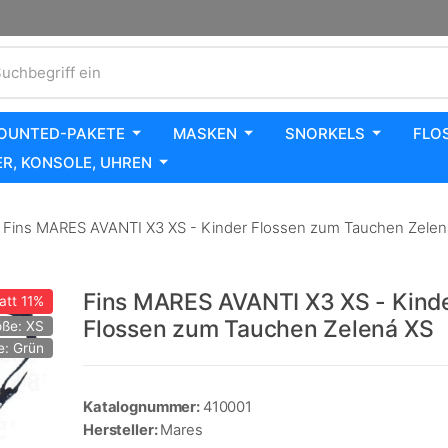
uchbegriff ein
OUNTED-PAKETE
MASKEN
SNORKELS
FLO
R, KONSOLE, UHREN
Fins MARES AVANTI X3 XS - Kinder Flossen zum Tauchen Zelen
Fins MARES AVANTI X3 XS - Kind
att
11%
Flossen zum Tauchen Zelená XS
öße: XS
e: Grün
Katalognummer:
410001
Hersteller:
Mares