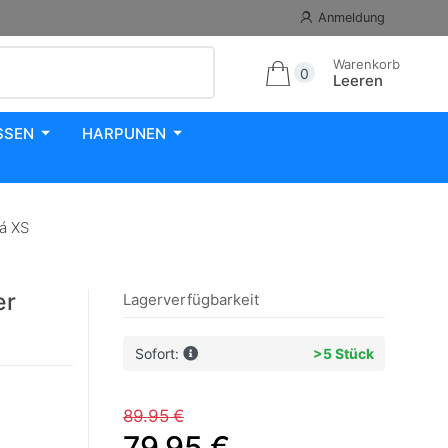
Anmeldung
Warenkorb
0
Leeren
SSEN
HARPUNEN
á XS
er
Lagerverfügbarkeit
Sofort:
>5 Stück
89.95 €
79.95 €