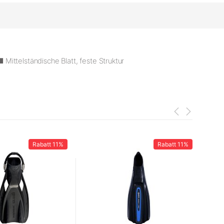
■ Mittelständische Blatt, feste Struktur
Rabatt
11%
Rabatt
11%