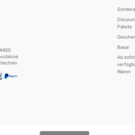
Sonder
Discoun
Pakete
Geschen
Basar
MARES
Šoustalova
Ab sofor
chechien
verfügb
Waren