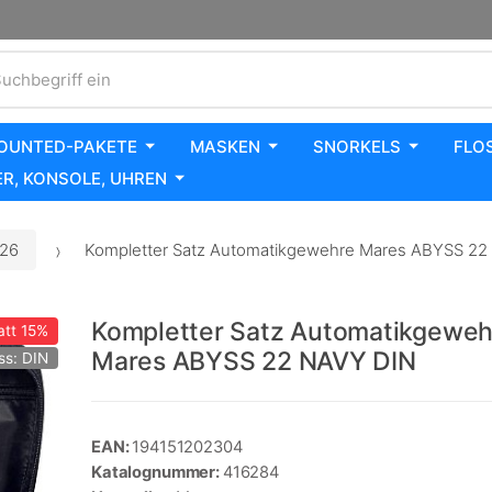
uchbegriff ein
OUNTED-PAKETE
MASKEN
SNORKELS
FLO
R, KONSOLE, UHREN
026
Kompletter Satz Automatikgewehre Mares ABYSS 22
Kompletter Satz Automatikgeweh
att
15%
Mares ABYSS 22 NAVY DIN
ss: DIN
EAN:
194151202304
Katalognummer:
416284