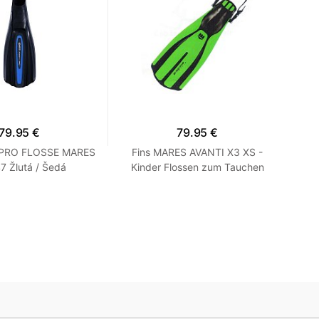
79.95 €
79.95 €
 PRO FLOSSE MARES
Fins MARES AVANTI X3 XS -
F
47 Žlutá / Šedá
Kinder Flossen zum Tauchen
Zelená XS