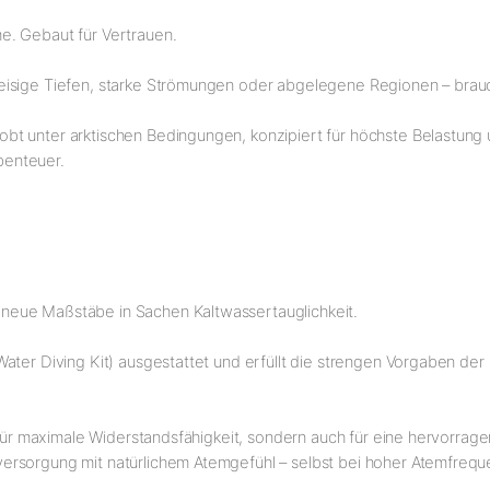
e. Gebaut für Vertrauen.
sige Tiefen, starke Strömungen oder abgelegene Regionen – brauchst
t unter arktischen Bedingungen, konzipiert für höchste Belastung u
abenteuer.
neue Maßstäbe in Sachen Kaltwassertauglichkeit.
ater Diving Kit) ausgestattet und erfüllt die strengen Vorgaben de
r für maximale Widerstandsfähigkeit, sondern auch für eine hervorra
rsorgung mit natürlichem Atemgefühl – selbst bei hoher Atemfreque