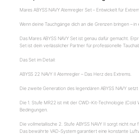
Mares ABYSS NAVY Atemregler Set – Entwickelt für Extrem
Wenn deine Tauchgänge dich an die Grenzen bringen – in ei
Das Mares ABYSS NAVY Set ist genau dafür gemacht. Erprob
Set ist dein verlässlicher Partner für professionelle Tauch
Das Set im Detail:
ABYSS 22 NAVY II Atemregler – Das Herz des Extrems.
Die zweite Generation des legendären ABYSS NAVY setzt 
Die 1. Stufe MR22 ist mit der CWD-Kit-Technologie (Cold W
Bedingungen.
Die vollmetallische 2. Stufe ABYSS NAVY II sorgt nicht nu
Das bewährte VAD-System garantiert eine konstante Luftve