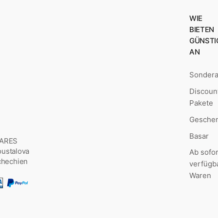
WIE
BIETEN
GÜNSTI
AN
Sonder
Discoun
Pakete
Geschen
Basar
MARES
Šoustalova
Ab sofor
chechien
verfügb
Waren