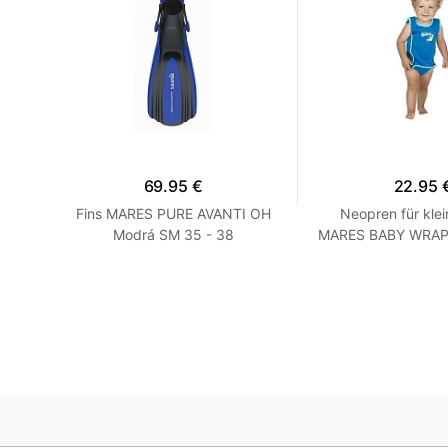
69.95 €
22.95 
 DRY
Fins MARES PURE AVANTI OH
Neopren für klei
rchel
Modrá SM 35 - 38
MARES BABY WRAP -
Blau