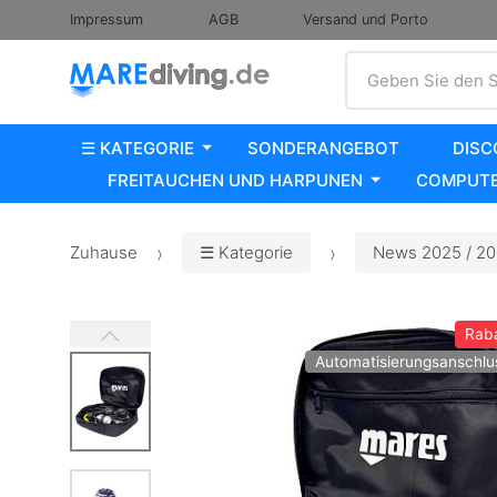
Impressum
AGB
Versand und Porto
Suche
Geben Sie den S
☰ KATEGORIE
SONDERANGEBOT
DISC
FREITAUCHEN UND HARPUNEN
COMPUTE
Zuhause
☰ Kategorie
News 2025 / 2
Rab
Automatisierungsanschlu