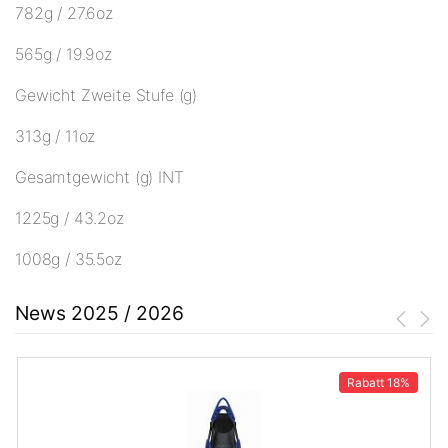
782g / 27.6oz
565g / 19.9oz
Gewicht Zweite Stufe (g)
313g / 11oz
Gesamtgewicht (g) INT
1225g / 43.2oz
1008g / 35.5oz
News 2025 / 2026
Rabatt
18%