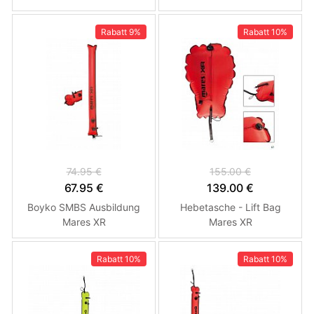
Meter - Mares XR SET 15
m
Rabatt
9%
Rabatt
10%
74.95 €
155.00 €
67.95 €
139.00 €
Boyko SMBS Ausbildung
Hebetasche - Lift Bag
Mares XR
Mares XR
Rabatt
10%
Rabatt
10%