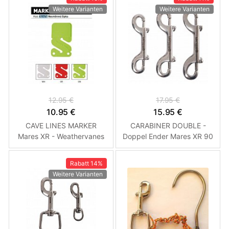
Weitere Varianten
Weitere Varianten
12.95 €
17.95 €
10.95 €
15.95 €
CAVE LINES MARKER
CARABINER DOUBLE -
Mares XR - Weathervanes
Doppel Ender Mares XR 90
Weiße Höhle
mm
Rabatt
14%
Weitere Varianten