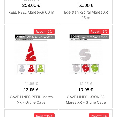
259.00 €
56.00 €
REEL REEL Mares-XR 60 m
Edelstahl-Spiral Mares XR
15 m
Rabatt
13%
Rabatt
15%
Weitere Varianten
Weitere Varianten
14.95 €
12.95 €
12.95 €
10.95 €
CAVE LINES PFEIL Mares
CAVE LINES COOKIES
XR - Grüne Cave
Mares XR - Grüne Cave
Weathervanes
Weathervanes
Rabatt
15%
Rabatt
11%