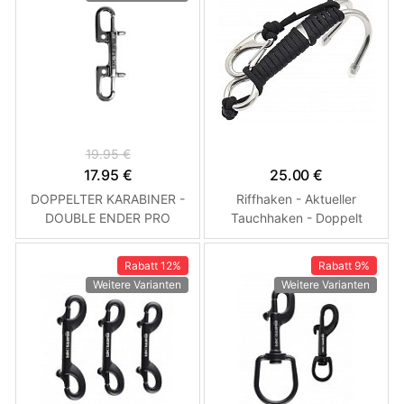
19.95 €
17.95 €
25.00 €
DOPPELTER KARABINER -
Riffhaken - Aktueller
DOUBLE ENDER PRO
Tauchhaken - Doppelt
MARES XR 105mm
Rabatt
12%
Rabatt
9%
Weitere Varianten
Weitere Varianten