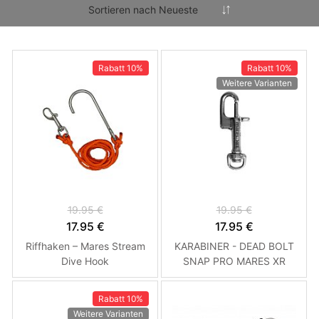
Rabatt
10%
Rabatt
10%
Weitere Varianten
19.95 €
19.95 €
17.95 €
17.95 €
Riffhaken – Mares Stream
KARABINER - DEAD BOLT
Dive Hook
SNAP PRO MARES XR
80mm
Rabatt
10%
Weitere Varianten