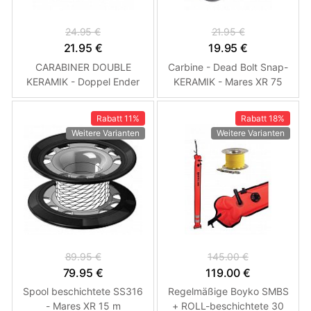
24.95 €
21.95 €
21.95 €
19.95 €
CARABINER DOUBLE
Carbine - Dead Bolt Snap-
KERAMIK - Doppel Ender
KERAMIK - Mares XR 75
KERAMIK - Mares XR 90
mm
mm
Rabatt
11%
Rabatt
18%
Weitere Varianten
Weitere Varianten
89.95 €
145.00 €
79.95 €
119.00 €
Spool beschichtete SS316
Regelmäßige Boyko SMBS
- Mares XR 15 m
+ ROLL-beschichtete 30