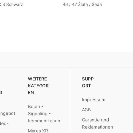
 S Schwarz
46 / 47 Žlutá / Šedá
Ki
WEITERE
SUPP
KATEGORI
ORT
G
EN
Impressum
Bojen -
AGB
angebot
Signaling -
Garantie und
Kommunikation
ted-
Reklamationen
Mares XR