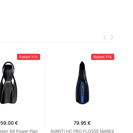
Rabatt
11%
Rabatt
11%
159.00 €
79.95 €
ssen XR Power Plan
AVANTI HC PRO FLOSSE MARES
F