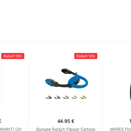
Rabatt
18%
Rabatt
10%
€
44.95 €
 AVANTI OH
Bungee Rutsch Flipper Farbige
MARES Flo