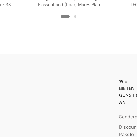
 - 38
Flossenband (Paar) Mares Blau
TEC
XS / S
WIE
BIETEN
GÜNSTI
AN
Sonder
Discoun
Pakete