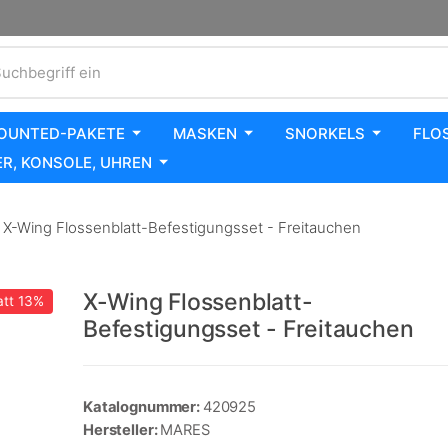
uchbegriff ein
OUNTED-PAKETE
MASKEN
SNORKELS
FLO
R, KONSOLE, UHREN
X-Wing Flossenblatt-Befestigungsset - Freitauchen
X-Wing Flossenblatt-
tt
13%
Befestigungsset - Freitauchen
Katalognummer:
420925
Hersteller:
MARES