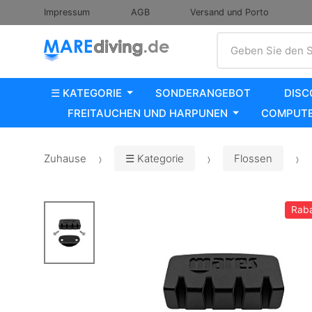
Impressum
AGB
Versand und Porto
Suche
Geben Sie den S
☰ KATEGORIE
SONDERANGEBOT
DISC
FREITAUCHEN UND HARPUNEN
COMPUTE
Zuhause
☰ Kategorie
Flossen
Raba