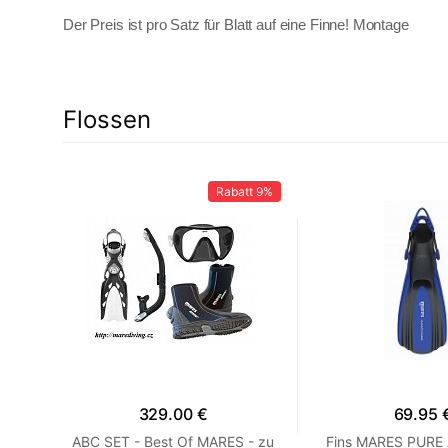
Der Preis ist pro Satz für Blatt auf eine Finne! Montage
Flossen
41%
Rabatt
9%
329.00 €
69.95 
 R
ABC SET - Best Of MARES - zu
Fins MARES PURE