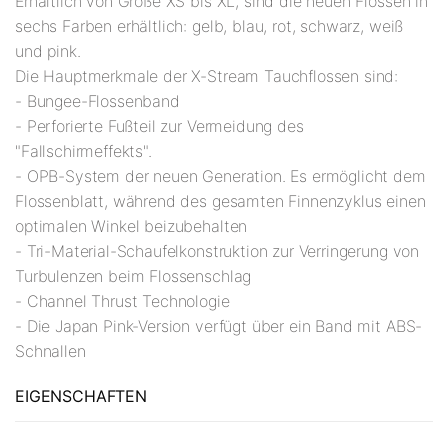
Erhältlich von Größe XS bis XL, sind die neuen Flossen in
sechs Farben erhältlich: gelb, blau, rot, schwarz, weiß
und pink.
Die Hauptmerkmale der X-Stream Tauchflossen sind:
- Bungee-Flossenband
- Perforierte Fußteil zur Vermeidung des
"Fallschirmeffekts".
- OPB-System der neuen Generation. Es ermöglicht dem
Flossenblatt, während des gesamten Finnenzyklus einen
optimalen Winkel beizubehalten
- Tri-Material-Schaufelkonstruktion zur Verringerung von
Turbulenzen beim Flossenschlag
- Channel Thrust Technologie
- Die Japan Pink-Version verfügt über ein Band mit ABS-
Schnallen
EIGENSCHAFTEN