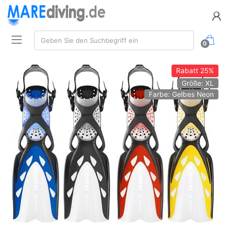
Suche:
Geben Sie den Suchbegriff ein
0
Rabatt
25%
Größe: XL
Farbe: Gelbes Neon