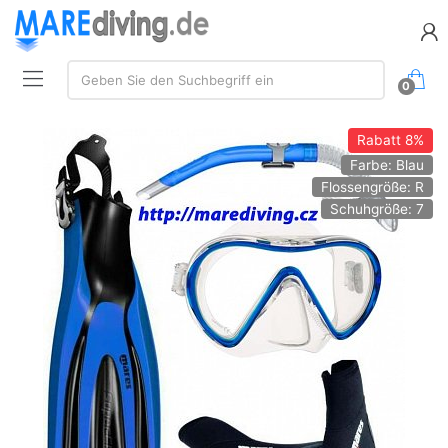
Suche:
Geben Sie den Suchbegriff ein
0
Rabatt
8%
Farbe: Blau
Flossengröße: R
Schuhgröße: 7