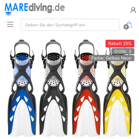
Suche:
Geben Sie den Suchbegriff ein
0
Rabatt
25%
Größe: S
Farbe: Gelbes Neon