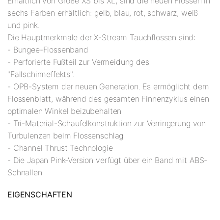
Erhältlich von Größe XS bis XL, sind die neuen Flossen in
sechs Farben erhältlich: gelb, blau, rot, schwarz, weiß
und pink.
Die Hauptmerkmale der X-Stream Tauchflossen sind:
- Bungee-Flossenband
- Perforierte Fußteil zur Vermeidung des
"Fallschirmeffekts".
- OPB-System der neuen Generation. Es ermöglicht dem
Flossenblatt, während des gesamten Finnenzyklus einen
optimalen Winkel beizubehalten
- Tri-Material-Schaufelkonstruktion zur Verringerung von
Turbulenzen beim Flossenschlag
- Channel Thrust Technologie
- Die Japan Pink-Version verfügt über ein Band mit ABS-
Schnallen
EIGENSCHAFTEN