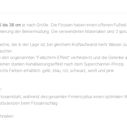
5 bis 38 cm
je nach Größe. Die Flossen haben einen offenen Fußteil.
imierung der Beinermüdung. Die verwendeten Materialien sind 3 spezif
trie, die in der Lage ist, bei gleichem Kraftaufwand mehr Wasser 
aucher.
e den sogenannten "Fallschirm-Effekt" verhindern) und die Gelenke 
ür einen starken Kanalisierungseffekt nach dem Superchannel-Prinzip.
echs Farben erhältlich: gelb, blau, rot, schwarz, weiß und pink.
".
lossenblatt, während des gesamten Finnenzyklus einen optimalen W
 Turbulenzen beim Flossenschlag
chnallen