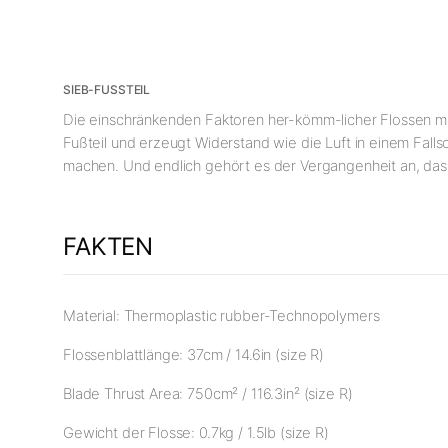
SIEB-FUSSTEIL
Die einschränkenden Faktoren her-kömm-licher Flossen mit
Fußteil und erzeugt Widerstand wie die Luft in einem Falls
machen. Und endlich gehört es der Vergangenheit an, dass
FAKTEN
Material: Thermoplastic rubber-Technopolymers
Flossenblattlänge: 37cm / 14.6in (size R)
Blade Thrust Area: 750cm² / 116.3in² (size R)
Gewicht der Flosse: 0.7kg / 1.5lb (size R)