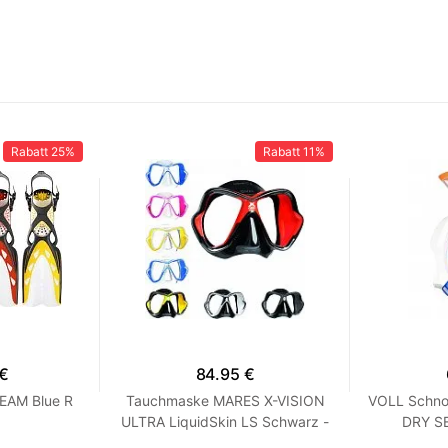
Rabatt
25%
Rabatt
11%
 €
84.95 €
EAM Blue R
Tauchmaske MARES X-VISION
VOLL Schno
ULTRA LiquidSkin LS Schwarz -
DRY SE
Weiß