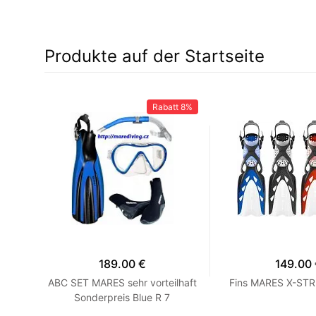
Produkte auf der Startseite
12%
Rabatt
8%
189.00 €
149.00
ES
ABC SET MARES sehr vorteilhaft
Fins MARES X-STR
39/40
Sonderpreis Blue R 7