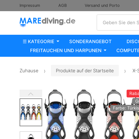
Impressum
AGB
Versand und Porto
Suche
Geben Sie den S
☰ KATEGORIE
SONDERANGEBOT
DISC
FREITAUCHEN UND HARPUNEN
COMPUTE
Zuhause
Produkte auf der Startseite
X-S
Raba
G
Farbe: Türkis