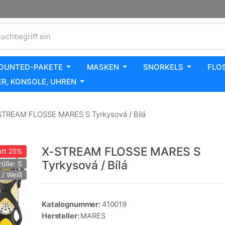
uchbegriff ein
OUNTED-PAKETE
MASKEN
SNORKELS
FLO
R, KONSOLE, UHREN
TREAM FLOSSE MARES S Tyrkysová / Bílá
X-STREAM FLOSSE MARES S
tt
25%
Tyrkysová / Bílá
röße: S
 / Weiß
Katalognummer:
410019
Hersteller:
MARES