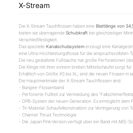
X-Stream
Die X-Stream Tauchflossen haben eine
Blattlänge von 34,
bieten sie überragende
Schubkraft
bei gleichzeitiger Min
Verschleißfestigkeit.
Das spezielle
Kanalschubsystem
erzeugt eine Kanalgeome
eine Ultra-Hochleistungsflosse für die anspruchsvollsten T
Die neu gestaltete Fußtasche hat große Perforationen (di
Die Klinge mit ihrer extrem breiten Mittelschaufel sorgt f
Erhältlich von Größe XS bis XL, sind die neuen Flossen in s
Die Hauptmerkmale der X-Stream Tauchflossen sind:
- Bungee-Flossenband
- Perforierte Fußteil zur Vermeidung des "Fallschirmeffekts
- OPB-System der neuen Generation. Es ermöglicht dem F
- Tri-Material-Schaufelkonstruktion zur Verringerung von
- Channel Thrust Technologie
- Die Japan Pink-Version verfügt über ein Band mit ABS-S