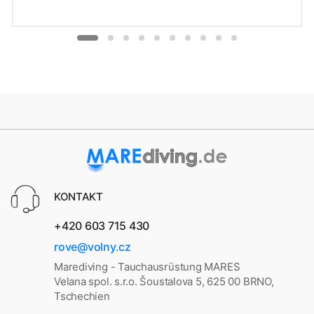
KONTAKT
+420 603 715 430
rove@volny.cz
Marediving - Tauchausrüstung MARES
Velana spol. s.r.o. Šoustalova 5, 625 00 BRNO,
Tschechien