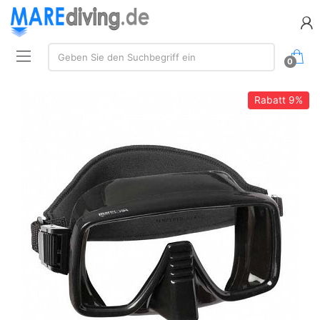
Suche:
Geben Sie den Suchbegriff ein
0
Rabatt
9%