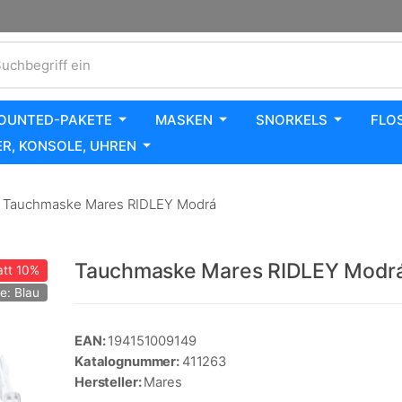
uchbegriff ein
OUNTED-PAKETE
MASKEN
SNORKELS
FLO
R, KONSOLE, UHREN
Tauchmaske Mares RIDLEY Modrá
Tauchmaske Mares RIDLEY Modr
tt
10%
e: Blau
EAN:
194151009149
Katalognummer:
411263
Hersteller:
Mares