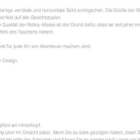
artige vertikale und horizontale Sicht ermöglichen. Die Größe der Ri
rfekt auf alle Gesichtstypen.
 Qualität der Ridley-Maske ist der Grund dafür, dass sie seit jeher 
 Welt des Tauchens nähern.
kt für jede Art von Abenteuer machen, sind:
m Design.
fteil am Hinterkopf.
g über Ihr Gesicht passt. Wenn Sie zu stark gezogen haben, lösen Si
 mit Hilfe der Schnallen und führen Sie es wieder nach vorne vor Ih