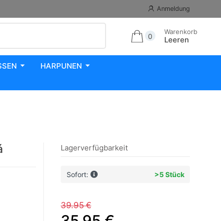
Anmeldung
Warenkorb
0
Leeren
SSEN
HARPUNEN
á
Lagerverfügbarkeit
Sofort:
>5 Stück
39.95 €
35.95 €