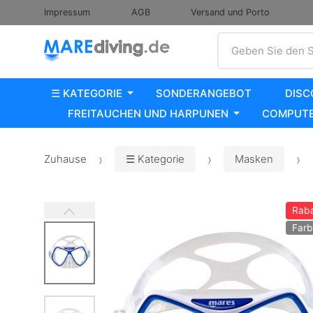
Impressum
AGB
Versand und Porto
Suche
Geben Sie den S
☰ KATEGORIE
SONDERANGEBOT
DISC
FREITAUCHEN UND HARPUNEN
COMPUTE
Zuhause
☰ Kategorie
Masken
Raba
Farb