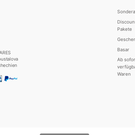
Sonder
Discoun
Pakete
Geschen
Basar
MARES
Šoustalova
Ab sofor
chechien
verfügb
Waren