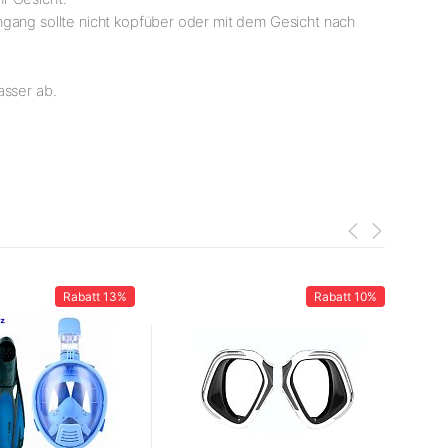
hgang sollte nicht kopfüber oder mit dem Gesicht nach
asser ab.
Rabatt
13%
Rabatt
10%