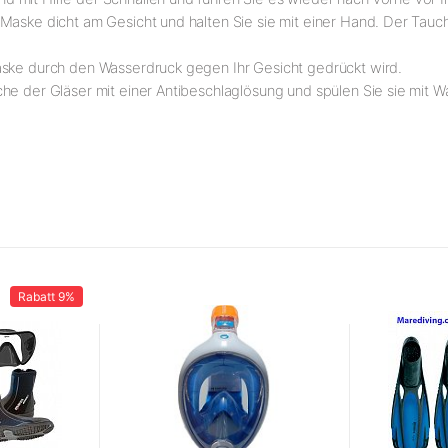
Maske dicht am Gesicht und halten Sie sie mit einer Hand. Der Tauc
aske durch den Wasserdruck gegen Ihr Gesicht gedrückt wird.
he der Gläser mit einer Antibeschlaglösung und spülen Sie sie mit W
Rabatt
9%