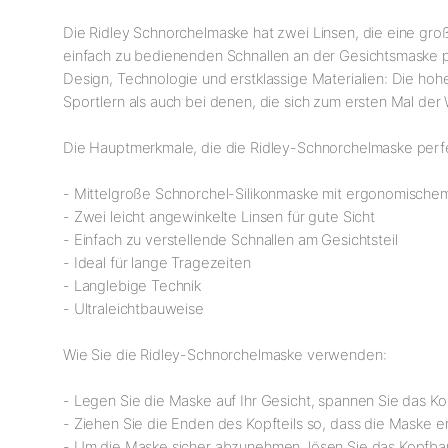
Die Ridley Schnorchelmaske hat zwei Linsen, die eine groß
einfach zu bedienenden Schnallen an der Gesichtsmaske pe
Design, Technologie und erstklassige Materialien: Die hohe
Sportlern als auch bei denen, die sich zum ersten Mal der
Die Hauptmerkmale, die die Ridley-Schnorchelmaske perfe
- Mittelgroße Schnorchel-Silikonmaske mit ergonomische
- Zwei leicht angewinkelte Linsen für gute Sicht
- Einfach zu verstellende Schnallen am Gesichtsteil
- Ideal für lange Tragezeiten
- Langlebige Technik
- Ultraleichtbauweise
Wie Sie die Ridley-Schnorchelmaske verwenden:
- Legen Sie die Maske auf Ihr Gesicht, spannen Sie das Kop
- Ziehen Sie die Enden des Kopfteils so, dass die Maske en
- Um die Maske sicher abzunehmen, lösen Sie das Kopfband