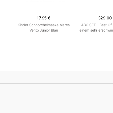
17.95 €
329.00
en -
Kinder Schnorchelmaske Mares
ABC SET - Best Of
llow
Vento Junior Blau
einem sehr erschwin
HEISS! Blau