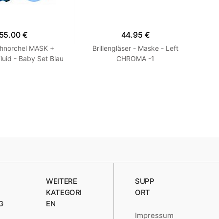
55.00 €
44.95 €
hnorchel MASK +
Brillengläser - Maske - Left
Mas
uid - Baby Set Blau
CHROMA -1
TR
XS 27-30
WEITERE
SUPP
KATEGORI
ORT
G
EN
Impressum