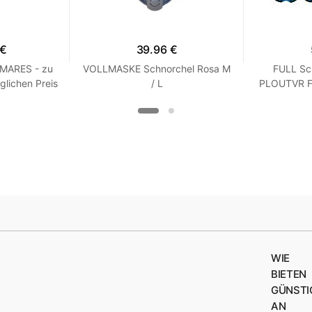
 €
39.96 €
 MARES - zu
VOLLMASKE Schnorchel Rosa M
FULL Sc
glichen Preis
/ L
PLOUTVR Fl
 R 7
WIE
BIETEN
GÜNSTI
AN