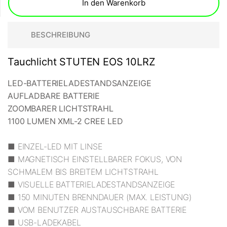
In den Warenkorb
BESCHREIBUNG
Tauchlicht STUTEN EOS 10LRZ
LED-BATTERIELADESTANDSANZEIGE
AUFLADBARE BATTERIE
ZOOMBARER LICHTSTRAHL
1100 LUMEN XML-2 CREE LED
■ EINZEL-LED MIT LINSE
■ MAGNETISCH EINSTELLBARER FOKUS, VON
SCHMALEM BIS BREITEM LICHTSTRAHL
■ VISUELLE BATTERIELADESTANDSANZEIGE
■ 150 MINUTEN BRENNDAUER (MAX. LEISTUNG)
■ VOM BENUTZER AUSTAUSCHBARE BATTERIE
■ USB-LADEKABEL