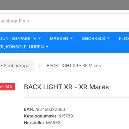
uchbegriff ein
OUNTED-PAKETE
MASKEN
SNORKELS
FLO
R, KONSOLE, UHREN
- Stroboskope
BACK LIGHT XR - XR Mares
BACK LIGHT XR - XR Mares
tt
14%
EAN:
792460322883
Katalognummer:
415789
Hersteller:
MARES