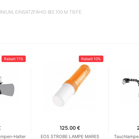
IUM, EINSATZFÄHIG BIS 100 M TIEFE
Rabatt
11%
Rabatt
10%
€
125.00 €
ampen-Halter
EOS STROBE LAMPE MARES
Tauchlampe