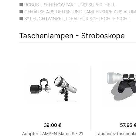
■ ROBUST, SEHR KOMPAKT UND SUPER-HELL
■ GEHÄUSE AUS DELRIN UND LAMPENKOPF AUS ALUMIN
■ 8° LEUCHTWINKEL, IDEAL FÜR SCHLECHTE SICHT
Taschenlampen - Stroboskope
39.00 €
57.95 
S -
Adapter LAMPEN Mares S - 21
Tauchens-Taschenl