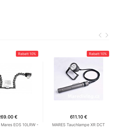
Rabatt
10%
Rabatt
10%
269.00 €
611.10 €
 Mares EOS 10LRW -
MARES Tauchlampe XR DCT
MA