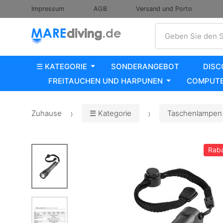
Impressum
AGB
Versand und Porto
Suche
Geben Sie den S
☰ KATEGORIE
SONDERANGEBOT
DISC
FREITAUCHEN UND HARPUNEN
COMPUTE
Zuhause
☰ Kategorie
Taschenlampen 
Raba