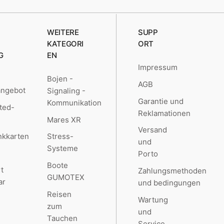
WEITERE
SUPP
KATEGORI
ORT
G
EN
Impressum
Bojen -
AGB
angebot
Signaling -
Garantie und
Kommunikation
ted-
Reklamationen
Mares XR
Versand
kkarten
Stress-
und
Systeme
Porto
Boote
t
Zahlungsmethoden
GUMOTEX
ar
und bedingungen
Reisen
Wartung
zum
und
Tauchen
Service