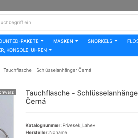
uchbegriff ein
OUNTED-PAKETE
MASKEN
SNORKELS
FLO
R, KONSOLE, UHREN
Tauchflasche - Schlüsselanhänger Černá
Tauchflasche - Schlüsselanhänge
Schwarz
Černá
Katalognummer:
Privesek_Lahev
Hersteller:
Noname