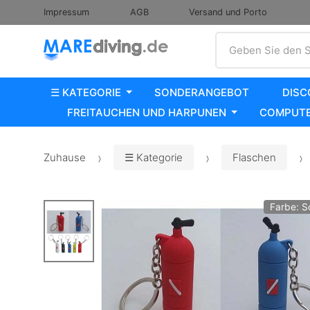
Impressum
AGB
Versand und Porto
Suche
Geben Sie den S
☰ KATEGORIE
SONDERANGEBOT
DISC
FREITAUCHEN UND HARPUNEN
COMPUTE
Zuhause
☰ Kategorie
Flaschen
Farbe: 