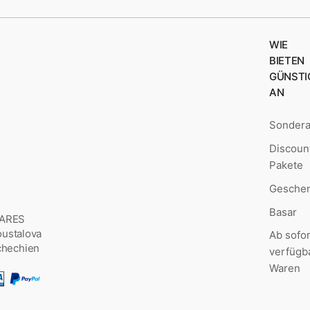
WIE
BIETEN
GÜNSTI
AN
Sonder
Discoun
Pakete
Geschen
Basar
MARES
Šoustalova
Ab sofor
chechien
verfügb
Waren