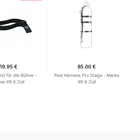
19.95 €
85.00 €
d für die Bühne -
Fest Harness Pro Stage - Mares
Glä
es XR 6 Zoll
XR 6 Zoll