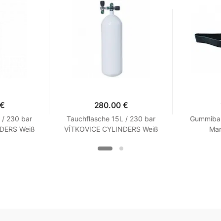
 €
280.00 €
 / 230 bar
Tauchflasche 15L / 230 bar
Gummiban
DERS Weiß
VÍTKOVICE CYLINDERS Weiß
Mar
lasche ohne
Nur ohne Ventil Flasche ohne
Schuhe