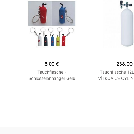
6.00 €
238.00
e -
Tauchflasche -
Tauchflasche 12L
Schlüsselanhänger Gelb
VÍTKOVICE CYLIN
Nur ohne Ventil F
Schuhe