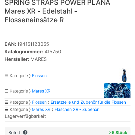
SPRING STRAPS POWER PLANA
Mares XR - Edelstahl -
Flosseneinsätze R
EAN:
194151128055
Katalognummer:
415750
Hersteller:
MARES
☰ Kategorie
Flossen
☰ Kategorie
Mares XR
☰ Kategorie
Flossen
Ersatzteile und Zubehör für die Flossen
☰ Kategorie
Mares XR
Flaschen XR - Zubehör
Lagerverfügbarkeit
Sofort:
>5 Stück