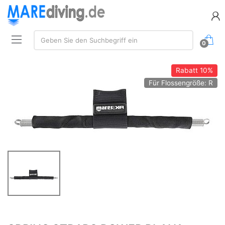
Suche:
Geben Sie den Suchbegriff ein
0
Rabatt
10%
Für Flossengröße: R