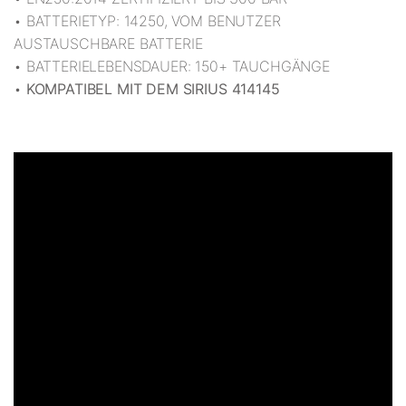
• BATTERIETYP: 14250, VOM BENUTZER
AUSTAUSCHBARE BATTERIE
• BATTERIELEBENSDAUER: 150+ TAUCHGÄNGE
•
KOMPATIBEL MIT DEM SIRIUS 414145