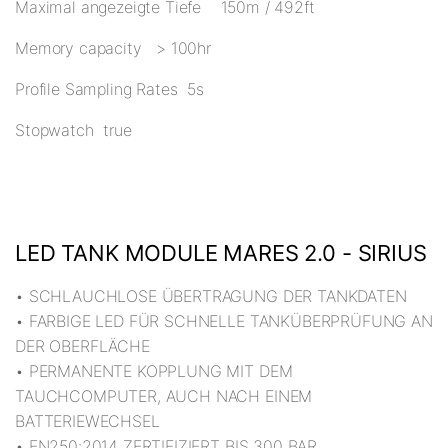
Maximal angezeigte Tiefe 150m / 492ft
Memory capacity > 100hr
Profile Sampling Rates 5s
Stopwatch true
LED TANK MODULE MARES 2.0 - SIRIUS
• SCHLAUCHLOSE ÜBERTRAGUNG DER TANKDATEN
• FARBIGE LED FÜR SCHNELLE TANKÜBERPRÜFUNG AN
DER OBERFLÄCHE
• PERMANENTE KOPPLUNG MIT DEM
TAUCHCOMPUTER, AUCH NACH EINEM
BATTERIEWECHSEL
• EN250:2014 ZERTIFIZIERT BIS 300 BAR