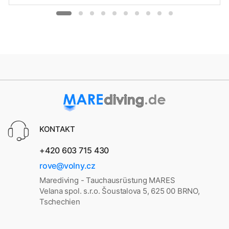
KONTAKT
+420 603 715 430
rove@volny.cz
Marediving - Tauchausrüstung MARES
Velana spol. s.r.o. Šoustalova 5, 625 00 BRNO,
Tschechien