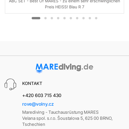
ABC SET - Best Of MARES - zu einem sehr erschwinglichen
Preis HEISS! Blau R 7
KONTAKT
+420 603 715 430
rove@volny.cz
Marediving - Tauchausrüstung MARES
Velana spol. s.r.o. Šoustalova 5, 625 00 BRNO,
Tschechien