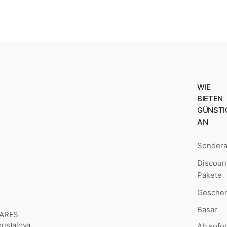
WIE
BIETEN
GÜNSTI
AN
Sonder
Discoun
Pakete
Geschen
Basar
MARES
Šoustalova
Ab sofor