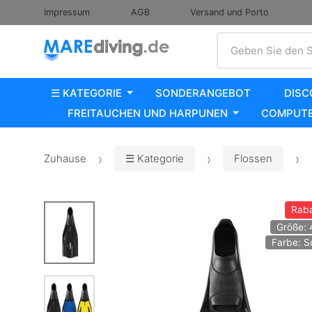
Impressum
AGB
Versand und Porto
Suche
Geben Sie den S
☰ KATEGORIE
SONDERANGEBOT
DISC
FREITAUCHEN UND HARPUNEN
COMPUTE
Zuhause
☰ Kategorie
Flossen
Raba
Größe: 
Farbe: 