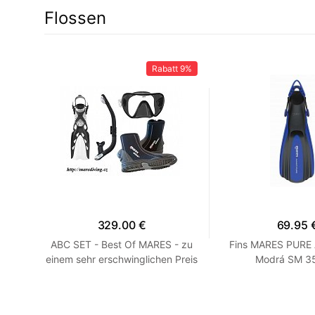
Flossen
41%
Rabatt
9%
329.00 €
69.95 
 R
ABC SET - Best Of MARES - zu
Fins MARES PURE
einem sehr erschwinglichen Preis
Modrá SM 35
HEISS! Blau R 7