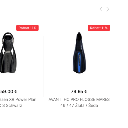
Rabatt
11%
Rabatt
11%
159.00 €
79.95 €
ssen XR Power Plan
AVANTI HC PRO FLOSSE MARES
F
 S Schwarz
46 / 47 Žlutá / Šedá
Ki