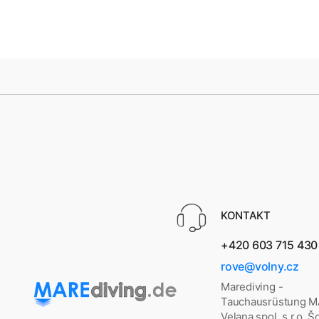
KONTAKT
+420 603 715 430
rove@volny.cz
Marediving -
Tauchausrüstung 
Velana spol. s.r.o. 