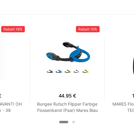
Rabatt
18%
Rabatt
10%
€
44.95 €
 AVANTI OH
Bungee Rutsch Flipper Farbige
MARES Flo
 - 38
Flossenband (Paar) Mares Blau
TEC
XS / S