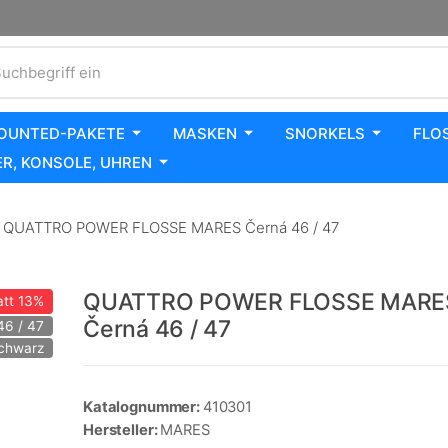
uchbegriff ein
OUNTED-PAKETE
MASKEN
SNORKELS
FLO
R, KONSOLE, UHREN
QUATTRO POWER FLOSSE MARES Černá 46 / 47
QUATTRO POWER FLOSSE MARE
tt
13%
Černá 46 / 47
46 / 47
Schwarz
Katalognummer:
410301
Hersteller:
MARES