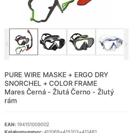
PURE WIRE MASKE + ERGO DRY
SNORCHEL + COLOR FRAME
Mares Černá - Žlutá Černo - Žlutý
rám
EAN:
194151009002
Katalognummer:
411069+415103+411481