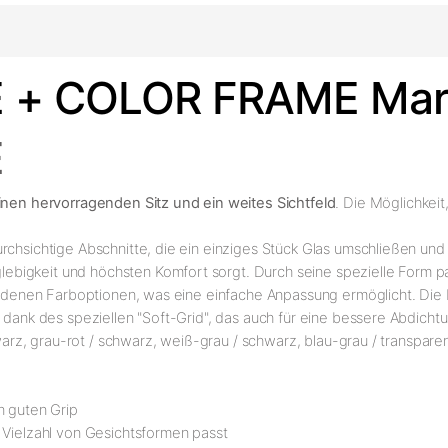
 + COLOR FRAME Mar
E
einen hervorragenden Sitz und ein weites Sichtfeld
. Die Möglichkei
rchsichtige Abschnitte, die ein einziges Stück Glas umschließen und 
lebigkeit und höchsten Komfort sorgt. Durch seine spezielle Form pa
chiedenen Farboptionen, was eine einfache Anpassung ermöglicht. Die
e dank des speziellen "Soft-Grid", das auch für eine bessere Abdich
hwarz, grau-rot / schwarz, weiß-grau / schwarz, blau-grau / transpare
n guten Grip
r Vielzahl von Gesichtsformen passt