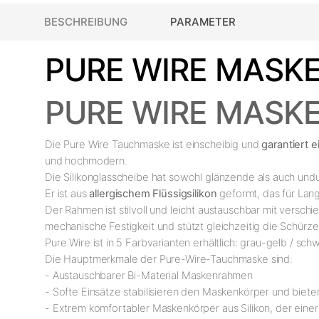
BESCHREIBUNG
PARAMETER
PURE WIRE MASKE
PURE WIRE MASK
Die Pure Wire Tauchmaske ist einscheibig und
garantiert 
und hochmodern.
Die Silikonglasscheibe hat sowohl glänzende als auch undu
Er ist aus
allergischem Flüssigsilikon
geformt, das für Lang
Der Rahmen ist stilvoll und leicht austauschbar mit vers
mechanische Festigkeit und stützt gleichzeitig die Schürz
Pure Wire ist in 5 Farbvarianten erhältlich: grau-gelb / sc
Die Hauptmerkmale der Pure-Wire-Tauchmaske sind:
- Austauschbarer Bi-Material Maskenrahmen
- Softe Einsätze stabilisieren den Maskenkörper und biete
- Extrem komfortabler Maskenkörper aus Silikon, der eine