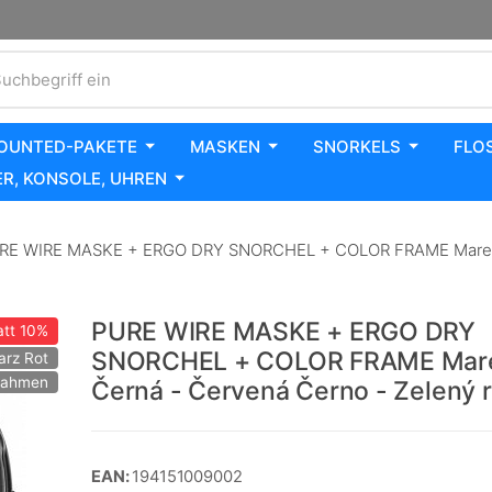
uchbegriff ein
OUNTED-PAKETE
MASKEN
SNORKELS
FLO
R, KONSOLE, UHREN
E WIRE MASKE + ERGO DRY SNORCHEL + COLOR FRAME Mares Č
PURE WIRE MASKE + ERGO DRY
tt
10%
SNORCHEL + COLOR FRAME Mar
arz Rot
Rahmen
Černá - Červená Černo - Zelený 
EAN:
194151009002