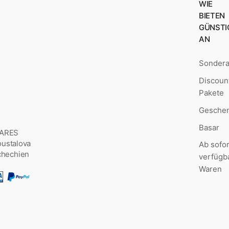
WIE
BIETEN
GÜNSTI
AN
Sonder
Discoun
Pakete
Geschen
Basar
MARES
Šoustalova
Ab sofor
chechien
verfügb
Waren