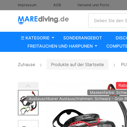
Impressum
AGB
Versand und Porto
Suche
Geben Sie den S
☰ KATEGORIE
SONDERANGEBOT
DISC
FREITAUCHEN UND HARPUNEN
COMPUTE
Zuhause
Produkte auf der Startseite
PUR
Raba
Maskenfarbe: Schw
Austauschbarer Austauschrahmen: Schwarz - Grün 