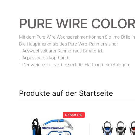
PURE WIRE COLO
Mit dem Pure Wire Wechselrahmen können Sie Ihre Brille im
Die Hauptmerkmale des Pure Wire-Rahmens sind:
- Auswechselbarer Rahmen aus Bimaterial.
- Anpassbares Kopfband.
- Der weiche Teil verbessert die Haftung beim Anlegen.
Produkte auf der Startseite
12%
Rabatt
8%