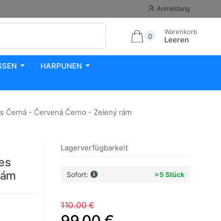
Anmeldung
Warenkorb
0
Leeren
SSEN
HARPUNEN
erná - Červená Černo - Zelený rám
Lagerverfügbarkeit
es
rám
Sofort:
>5 Stück
110.00 €
99.00 €