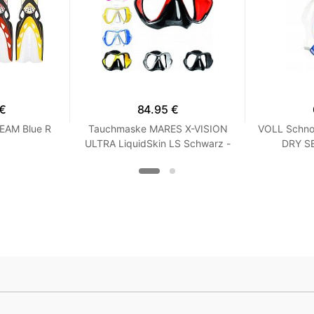
 €
84.95 €
EAM Blue R
Tauchmaske MARES X-VISION
VOLL Schno
ULTRA LiquidSkin LS Schwarz -
DRY SE
Weiß