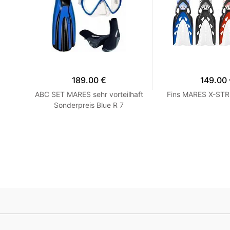
189.00 €
149.00
ES
ABC SET MARES sehr vorteilhaft
Fins MARES X-STR
39/40
Sonderpreis Blue R 7