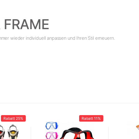
R FRAME
mer wieder individuell anpassen und Ihren Stil erneuern.
Rabatt
25%
Rabatt
11%