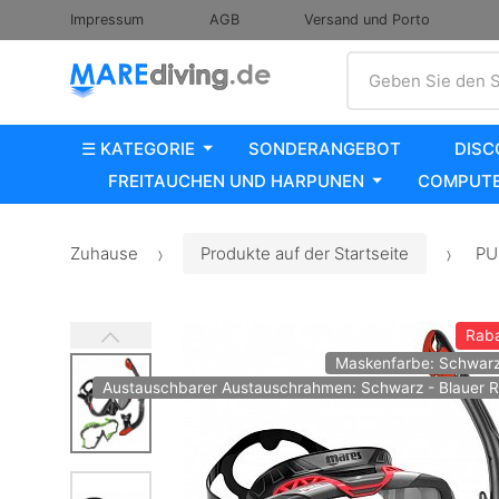
Impressum
AGB
Versand und Porto
Suche
Geben Sie den S
☰ KATEGORIE
SONDERANGEBOT
DISC
FREITAUCHEN UND HARPUNEN
COMPUTE
Zuhause
Produkte auf der Startseite
PUR
Raba
Maskenfarbe: Schwarz
Austauschbarer Austauschrahmen: Schwarz - Blauer