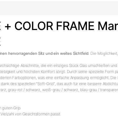
 + COLOR FRAME Mar
E
einen hervorragenden Sitz und ein weites Sichtfeld
. Die Möglichkei
rchsichtige Abschnitte, die ein einziges Stück Glas umschließen und 
lebigkeit und höchsten Komfort sorgt. Durch seine spezielle Form pa
chiedenen Farboptionen, was eine einfache Anpassung ermöglicht. Die
e dank des speziellen "Soft-Grid", das auch für eine bessere Abdich
hwarz, grau-rot / schwarz, weiß-grau / schwarz, blau-grau / transpare
n guten Grip
r Vielzahl von Gesichtsformen passt