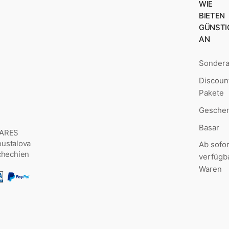
WIE
BIETEN
GÜNSTI
AN
Sonder
Discoun
Pakete
Geschen
Basar
MARES
Šoustalova
Ab sofor
chechien
verfügb
Waren