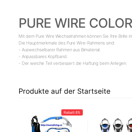
PURE WIRE COLO
Mit dem Pure Wire Wechselrahmen können Sie Ihre Brille im
Die Hauptmerkmale des Pure Wire-Rahmens sind:
- Auswechselbarer Rahmen aus Bimaterial.
- Anpassbares Kopfband.
- Der weiche Teil verbessert die Haftung beim Anlegen.
Produkte auf der Startseite
12%
Rabatt
8%