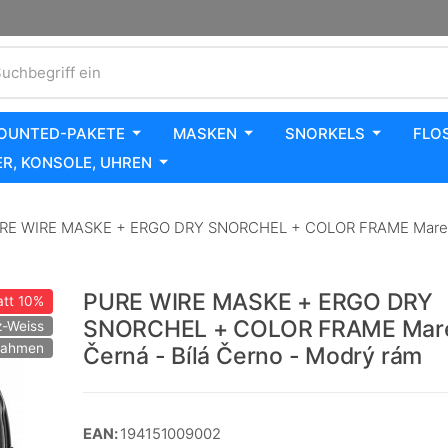
uchbegriff ein
OUNTED-PAKETE
MASKEN
SNORKELS
FLO
R, KONSOLE, UHREN
E WIRE MASKE + ERGO DRY SNORCHEL + COLOR FRAME Mares Č
PURE WIRE MASKE + ERGO DRY
tt
10%
SNORCHEL + COLOR FRAME Mar
-Weiss
 Rahmen
Černá - Bílá Černo - Modrý rám
EAN:
194151009002