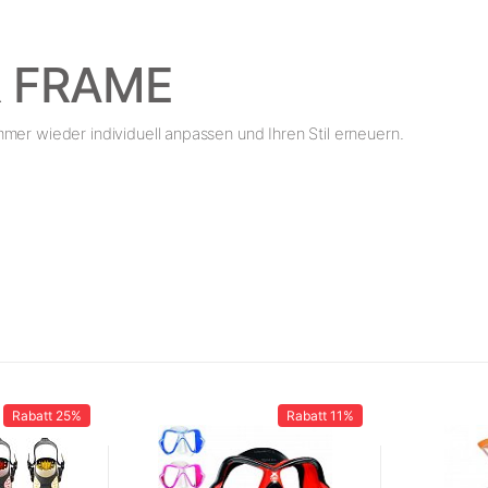
R FRAME
mer wieder individuell anpassen und Ihren Stil erneuern.
Rabatt
25%
Rabatt
11%