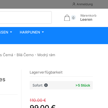
Anmeldung
Warenkorb
0
Leeren
SSEN
HARPUNEN
erná - Bílá Černo - Modrý rám
Lagerverfügbarkeit
es
Sofort:
>5 Stück
110.00 €
99.00 €