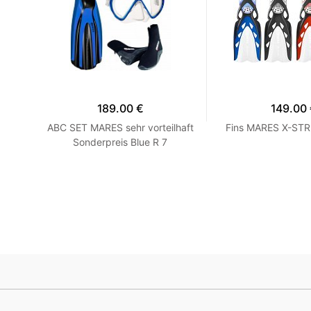
189.00 €
149.00
ES
ABC SET MARES sehr vorteilhaft
Fins MARES X-STR
39/40
Sonderpreis Blue R 7