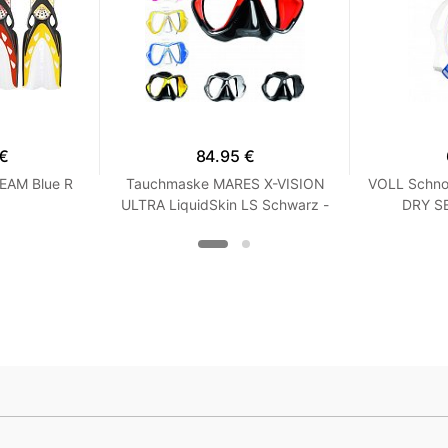
 €
84.95 €
EAM Blue R
Tauchmaske MARES X-VISION
VOLL Schno
ULTRA LiquidSkin LS Schwarz -
DRY SE
Weiß