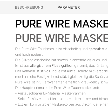
BESCHREIBUNG
PARAMETER
PURE WIRE MASKE
PURE WIRE MASK
Die Pure Wire Tauchmaske ist einscheibig und
garantiert 
und hochmodern.
Die Silikonglasscheibe hat sowohl glänzende als auch undu
Er ist aus
allergischem Flüssigsilikon
geformt, das für Lang
Der Rahmen ist stilvoll und leicht austauschbar mit vers
mechanische Festigkeit und stützt gleichzeitig die Schürz
Pure Wire ist in 5 Farbvarianten erhältlich: grau-gelb / sc
Die Hauptmerkmale der Pure-Wire-Tauchmaske sind:
- Austauschbarer Bi-Material Maskenrahmen
- Softe Einsätze stabilisieren den Maskenkörper und biete
- Extrem komfortabler Maskenkörper aus Silikon, der eine