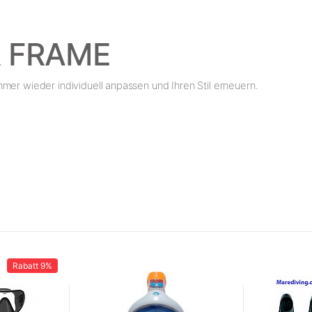
R FRAME
mer wieder individuell anpassen und Ihren Stil erneuern.
Rabatt
9%