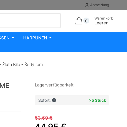
Anmeldung
Warenkorb
0
Leeren
SSEN
HARPUNEN
utá Bílo - Šedý rám
AME
Lagerverfügbarkeit
Sofort:
>5 Stück
53.69 €
44.95 €