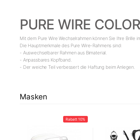
PURE WIRE COLO
Mit dem Pure Wire Wechselrahmen können Sie Ihre Brille im
Die Hauptmerkmale des Pure Wire-Rahmens sind:
- Auswechselbarer Rahmen aus Bimaterial.
- Anpassbares Kopfband.
- Der weiche Teil verbessert die Haftung beim Anlegen.
Masken
t
9%
Rabatt
10%