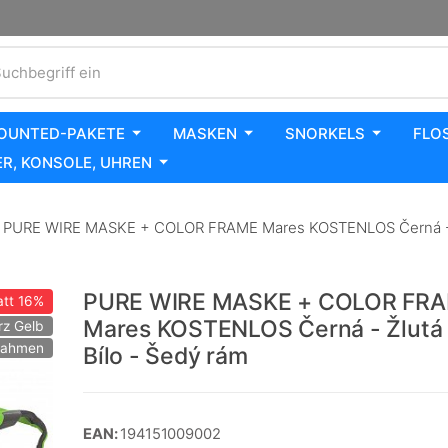
uchbegriff ein
OUNTED-PAKETE
MASKEN
SNORKELS
FLO
R, KONSOLE, UHREN
PURE WIRE MASKE + COLOR FRAME Mares KOSTENLOS Černá - Žl
PURE WIRE MASKE + COLOR FR
tt
16%
Mares KOSTENLOS Černá - Žlutá
z Gelb
 Rahmen
Bílo - Šedý rám
EAN:
194151009002