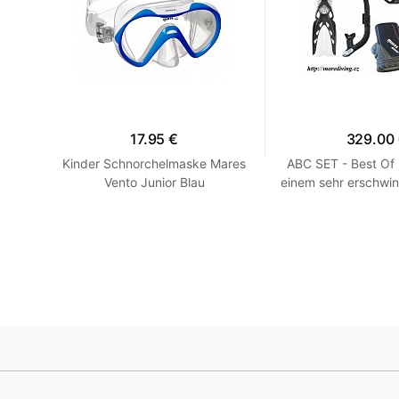
17.95 €
329.00
en -
Kinder Schnorchelmaske Mares
ABC SET - Best Of
llow
Vento Junior Blau
einem sehr erschwin
HEISS! Blau