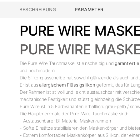
BESCHREIBUNG
PARAMETER
PURE WIRE MASKE
PURE WIRE MASK
Die Pure Wire Tauchmaske ist einscheibig und
garantiert 
und hochmodern.
Die Silikonglasscheibe hat sowohl glänzende als auch undu
Er ist aus
allergischem Flüssigsilikon
geformt, das für Lang
Der Rahmen ist stilvoll und leicht austauschbar mit vers
mechanische Festigkeit und stützt gleichzeitig die Schürz
Pure Wire ist in 5 Farbvarianten erhältlich: grau-gelb / sc
Die Hauptmerkmale der Pure-Wire-Tauchmaske sind:
- Austauschbarer Bi-Material Maskenrahmen
- Softe Einsätze stabilisieren den Maskenkörper und biete
- Extrem komfortabler Maskenkörper aus Silikon, der eine