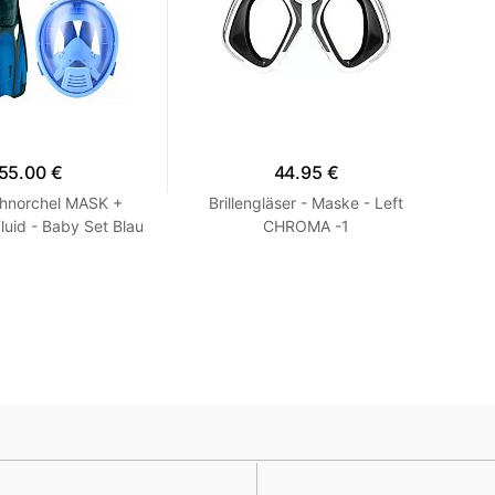
55.00 €
44.95 €
hnorchel MASK +
Brillengläser - Maske - Left
Mas
uid - Baby Set Blau
CHROMA -1
TR
XS 27-30