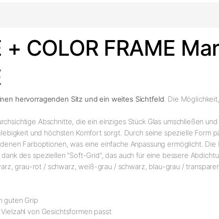
 + COLOR FRAME Mar
E
einen hervorragenden Sitz und ein weites Sichtfeld
. Die Möglichkei
rchsichtige Abschnitte, die ein einziges Stück Glas umschließen und 
lebigkeit und höchsten Komfort sorgt. Durch seine spezielle Form pa
chiedenen Farboptionen, was eine einfache Anpassung ermöglicht. Die
e dank des speziellen "Soft-Grid", das auch für eine bessere Abdich
hwarz, grau-rot / schwarz, weiß-grau / schwarz, blau-grau / transpare
n guten Grip
r Vielzahl von Gesichtsformen passt