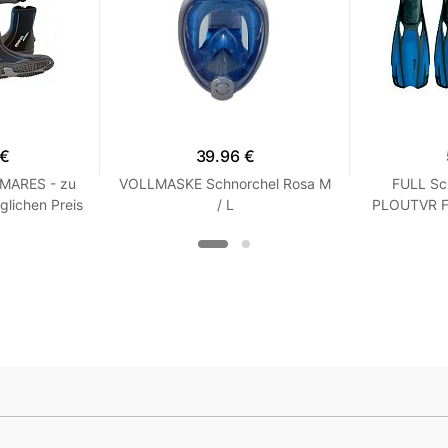
 €
39.96 €
 MARES - zu
VOLLMASKE Schnorchel Rosa M
FULL Sc
glichen Preis
/ L
PLOUTVR Fl
 R 7