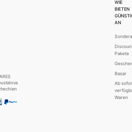
WIE
BIETEN
GÜNSTI
AN
Sonder
Discoun
Pakete
Geschen
Basar
MARES
Šoustalova
Ab sofor
chechien
verfügb
Waren