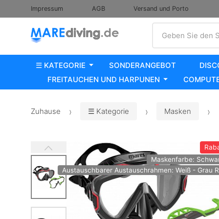
Impressum
AGB
Versand und Porto
Suche
Geben Sie den S
☰ KATEGORIE
SONDERANGEBOT
DISC
FREITAUCHEN UND HARPUNEN
COMPUTE
Zuhause
☰ Kategorie
Masken
Raba
Maskenfarbe: Schwar
Austauschbarer Austauschrahmen: Weiß - Grau