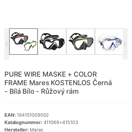
PURE WIRE MASKE + COLOR
FRAME Mares KOSTENLOS Černá
- Bílá Bílo - Růžový rám
EAN:
194151009002
Katalognummer:
411069+415103
Hersteller:
Mares