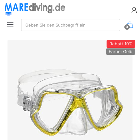
Suche:
Geben Sie den Suchbegriff ein
0
Rabatt
10%
Farbe: Gelb