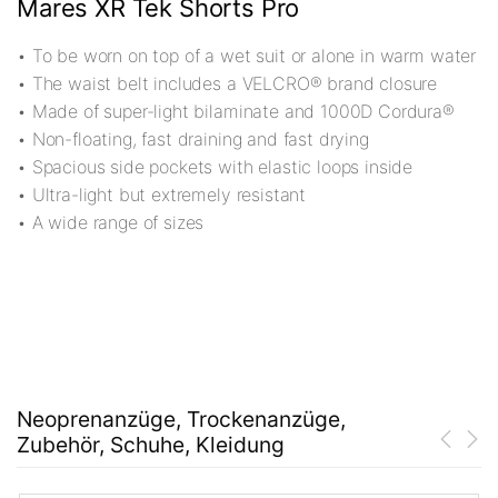
Mares XR Tek Shorts Pro
• To be worn on top of a wet suit or alone in warm water
• The waist belt includes a VELCRO® brand closure
• Made of super-light bilaminate and 1000D Cordura®
• Non-floating, fast draining and fast drying
• Spacious side pockets with elastic loops inside
• Ultra-light but extremely resistant
• A wide range of sizes
Neoprenanzüge, Trockenanzüge,
Zubehör, Schuhe, Kleidung