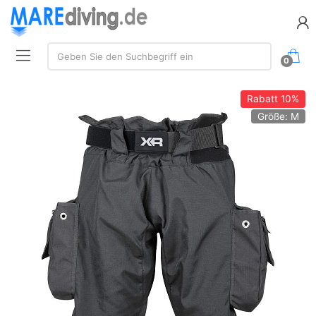
Suche:
Geben Sie den Suchbegriff ein
0
Rabatt
10%
Größe: M