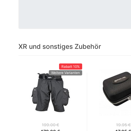
XR und sonstiges Zubehör
Rabatt
10%
Weitere Varianten
199.00 €
19.95 €