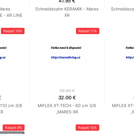
€
41.95 €
Mares
Schneidezahn KERAMIK - Mares
Schneidezah
 - XR LINE
XR
Rabatt
10%
Rabatt
11%
€
36.00 €
€
32.00 €
 110 cm 3/8
MIFLEX XT-TECH - 60 cm 3/8
MIFLEX XT-
XR
„MARES XR
„
Rabatt
9%
Rabatt
10%
ere Varianten