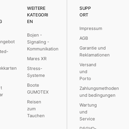
WEITERE
SUPP
KATEGORI
ORT
G
EN
Impressum
Bojen -
AGB
angebot
Signaling -
Garantie und
Kommunikation
ted-
Reklamationen
Mares XR
Versand
kkarten
Stress-
und
Systeme
Porto
Boote
t
Zahlungsmethoden
GUMOTEX
ar
und bedingungen
Reisen
Wartung
zum
und
Tauchen
Service
DSGVO-