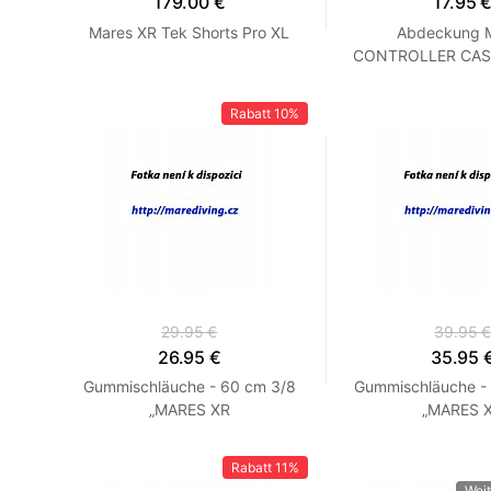
179.00 €
17.95 
Mares XR Tek Shorts Pro XL
Abdeckung 
CONTROLLER CASE
Rabatt
10%
29.95 €
39.95 
26.95 €
35.95 
Gummischläuche - 60 cm 3/8
Gummischläuche -
„MARES XR
„MARES 
Rabatt
11%
Weit