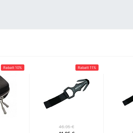
Rabatt
10%
Rabatt
11%
46.95 €