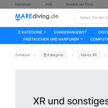
Impressum
AGB
Versand und Porto
Suche
Geben Sie den S
☰ KATEGORIE
SONDERANGEBOT
DISC
FREITAUCHEN UND HARPUNEN
COMPUTE
Zuhause
☰ Kategorie
Mares XR
XR und sonstige