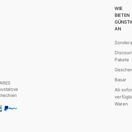
WIE
BIETEN
GÜNSTI
AN
Sonder
Discoun
Pakete
Geschen
Basar
MARES
Šoustalova
Ab sofor
chechien
verfügb
Waren