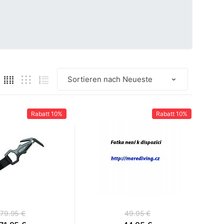
Rabatt
10%
Rabatt
10%
79.95 €
49.95 €