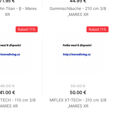
71.95 €
44.95 €
n Titan - β - Mares
Gummischläuche - 210 cm 3/8
XR
„MARES XR
Rabatt
11%
Rabatt
11%
46.00 €
56.00 €
41.00 €
50.00 €
TECH - 110 cm 3/8
MIFLEX XT-TECH - 210 cm 3/8
MARES XR
„MARES XR