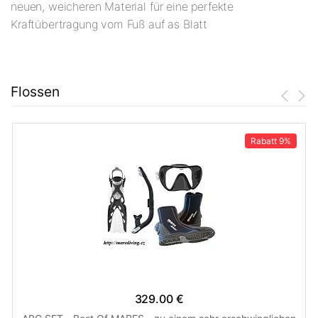
neuen, weicheren Material für eine perfekte
Kraftübertragung vom Fuß auf as Blatt
Flossen
Rabatt
9%
329.00 €