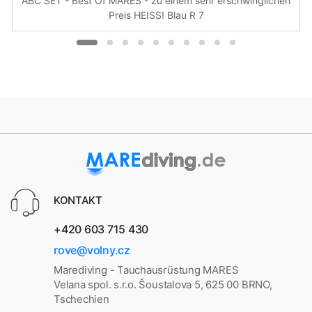
ABC SET - Best Of MARES - zu einem sehr erschwinglichen
Preis HEISS! Blau R 7
KONTAKT
+420 603 715 430
rove@volny.cz
Marediving - Tauchausrüstung MARES
Velana spol. s.r.o. Šoustalova 5, 625 00 BRNO,
Tschechien