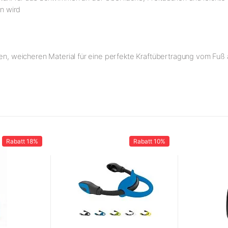
n wird
uen, weicheren Material für eine perfekte Kraftübertragung vom Fuß 
Rabatt
18%
Rabatt
10%