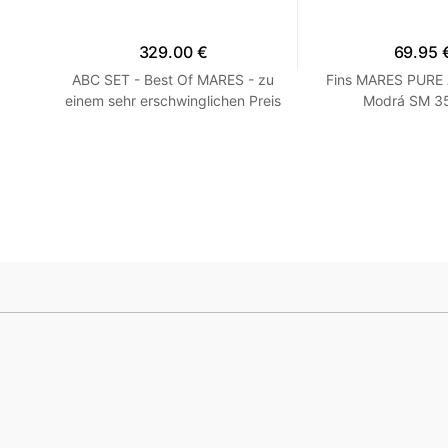
329.00 €
69.95 
 R
ABC SET - Best Of MARES - zu
Fins MARES PURE
einem sehr erschwinglichen Preis
Modrá SM 35
HEISS! Blau R 7