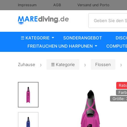
Impressum
AGB
Versand und Porto
Suche
Geben Sie den S
☰ KATEGORIE
SONDERANGEBOT
DISC
FREITAUCHEN UND HARPUNEN
COMPUTE
Zuhause
☰ Kategorie
Flossen
Rab
Farb
Größe: 