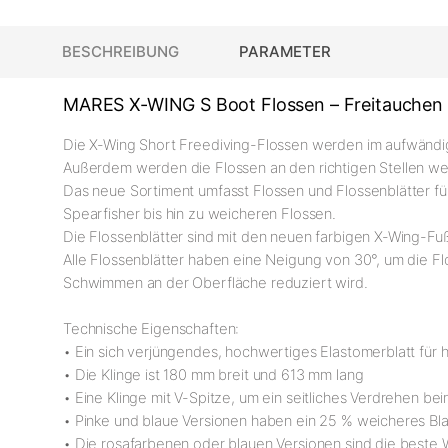
BESCHREIBUNG
PARAMETER
MARES X-WING S Boot Flossen – Freitauchen
Die X-Wing Short Freediving-Flossen werden im aufwändig
Außerdem werden die Flossen an den richtigen Stellen wei
Das neue Sortiment umfasst Flossen und Flossenblätter f
Spearfisher bis hin zu weicheren Flossen.
Die Flossenblätter sind mit den neuen farbigen X-Wing-Fu
Alle Flossenblätter haben eine Neigung von 30°, um die F
Schwimmen an der Oberfläche reduziert wird.
Technische Eigenschaften:
• Ein sich verjüngendes, hochwertiges Elastomerblatt für
• Die Klinge ist 180 mm breit und 613 mm lang
• Eine Klinge mit V-Spitze, um ein seitliches Verdrehen be
• Pinke und blaue Versionen haben ein 25 % weicheres Bla
• Die rosafarbenen oder blauen Versionen sind die beste 