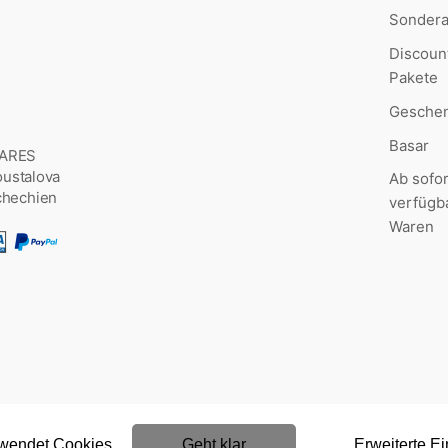
Sonder
Discoun
Pakete
Geschen
Basar
MARES
Šoustalova
Ab sofor
chechien
verfügb
Waren
rwendet Cookies
Geht klar
Erweiterte Ei