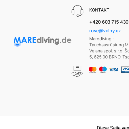
KONTAKT
+420 603 715 430
rove@volny.cz
Marediving -
Tauchausrüstung 
Velana spol. s.r.o. 
5, 625 00 BRNO, Ts
Diese Seite ve