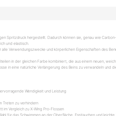
en Spritzdruck hergestellt. Dadurch können sie, genau wie Carbon-
ch und elastisch.
ür alle Verwendungszwecke und körperlichen Eigenschaften des Benu
ßteilen in der gleichen Farbe kombiniert, die aus einem neuen, we
losse in eine natürliche Verlängerung des Beins zu verwandeln und d
 hervorragende Wendigkeit und Leistung
im Treten zu verhindern
tt im Vergleich zu X-Wing Pro-Flossen
Wahl für das Schwimmen an der Oberfläche, Freitauchen und leichte 