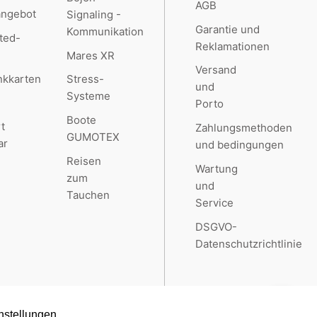
AGB
angebot
Signaling -
Garantie und
Kommunikation
ted-
Reklamationen
Mares XR
Versand
kkarten
Stress-
und
Systeme
Porto
Boote
t
Zahlungsmethoden
GUMOTEX
ar
und bedingungen
Reisen
Wartung
zum
und
Tauchen
Service
DSGVO-
Datenschutzrichtlinie
nstellungen