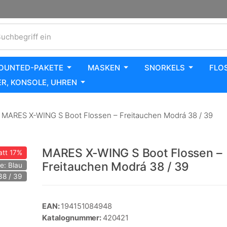
uchbegriff ein
OUNTED-PAKETE
MASKEN
SNORKELS
FLO
R, KONSOLE, UHREN
MARES X-WING S Boot Flossen – Freitauchen Modrá 38 / 39
MARES X-WING S Boot Flossen –
att
17%
Freitauchen Modrá 38 / 39
e: Blau
38 / 39
EAN:
194151084948
Katalognummer:
420421