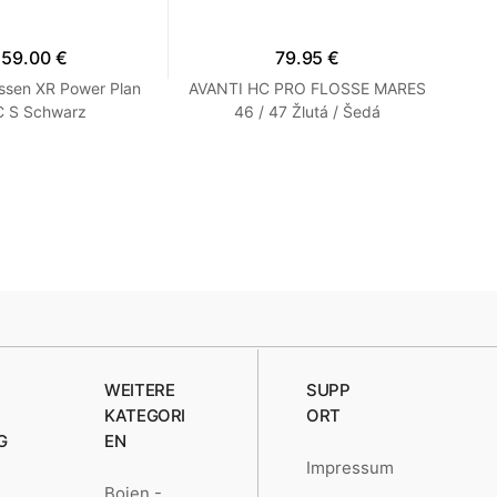
159.00 €
79.95 €
ssen XR Power Plan
AVANTI HC PRO FLOSSE MARES
F
 S Schwarz
46 / 47 Žlutá / Šedá
Ki
WEITERE
SUPP
KATEGORI
ORT
G
EN
Impressum
Bojen -