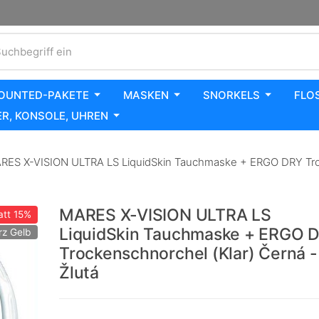
uchbegriff ein
OUNTED-PAKETE
MASKEN
SNORKELS
FLO
R, KONSOLE, UHREN
ES X-VISION ULTRA LS LiquidSkin Tauchmaske + ERGO DRY Trock
MARES X-VISION ULTRA LS
att
15%
LiquidSkin Tauchmaske + ERGO 
z Gelb
Trockenschnorchel (Klar) Černá -
Žlutá