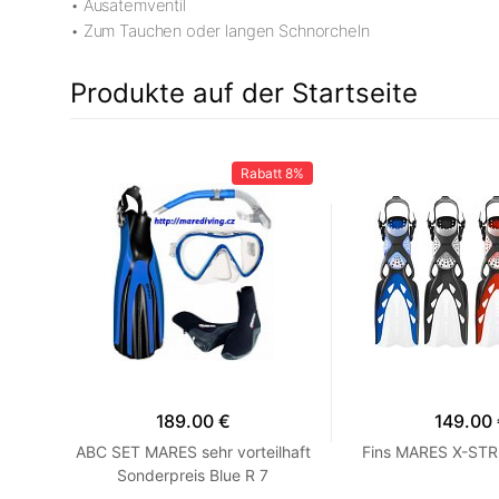
• Ausatemventil
• Zum Tauchen oder langen Schnorcheln
Produkte auf der Startseite
12%
Rabatt
8%
189.00 €
149.00
ES
ABC SET MARES sehr vorteilhaft
Fins MARES X-STR
39/40
Sonderpreis Blue R 7