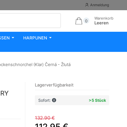
Anmeldung
Warenkorb
0
Leeren
SSEN
HARPUNEN
enschnorchel (Klar) Černá - Žlutá
Lagerverfügbarkeit
DRY
Sofort:
>5 Stück
132.90 €
112.95 €