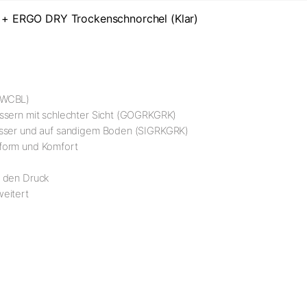
+ ERGO DRY Trockenschnorchel (Klar)
BLWCBL)
ässern mit schlechter Sicht (GOGRKGRK)
Wasser und auf sandigem Boden (SIGRKGRK)
sform und Komfort
n den Druck
weitert