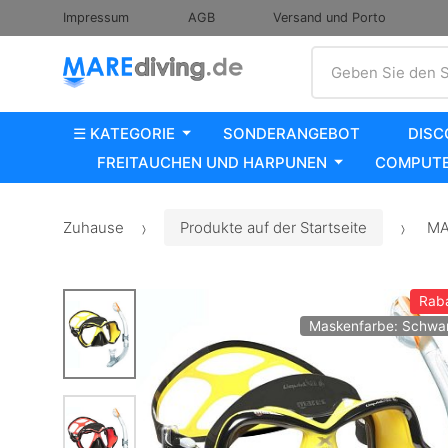
Impressum
AGB
Versand und Porto
Suche
Geben Sie den S
☰ KATEGORIE
SONDERANGEBOT
DISC
FREITAUCHEN UND HARPUNEN
COMPUTE
Zuhause
Produkte auf der Startseite
MAR
Rab
Maskenfarbe: Schwar