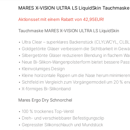
MARES X-VISION ULTRA LS LiquidSkin Tauchmaske 
Aktionsset mit einem Rabatt von 42,95EUR!
Tauchmaske MARES X-VISION ULTRA LS LiquidSkin
• Ultra Clear – superklares Backenstück (CLYLWCYL, CL
• Goldgetönte Gläser verbessern die Sichtbarkeit in Gew
• Silbergetönte Gläser reduzieren Blendung in flachem 
• Neue Bi-Silikon-Wangenpolsterform bietet bessere Pas
• Kleinvolumiges Design
• Kleine horizontale Rippen um die Nase herum minimiere
• Sichtfeld im Vergleich zum Vorgängermodell um 20 % er
• X-förmiges Bi-Silikonband
Mares Ergo Dry Schnorchel
• 100 % trockenes Top-Ventil
• Dreh- und verschiebbarer Befestigungsclip
• Gepresster Silikonschlauch und Mundstück