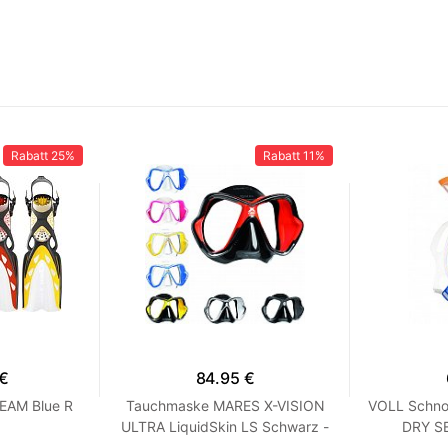
Rabatt
25%
Rabatt
11%
 €
84.95 €
EAM Blue R
Tauchmaske MARES X-VISION
VOLL Schno
ULTRA LiquidSkin LS Schwarz -
DRY SE
Weiß