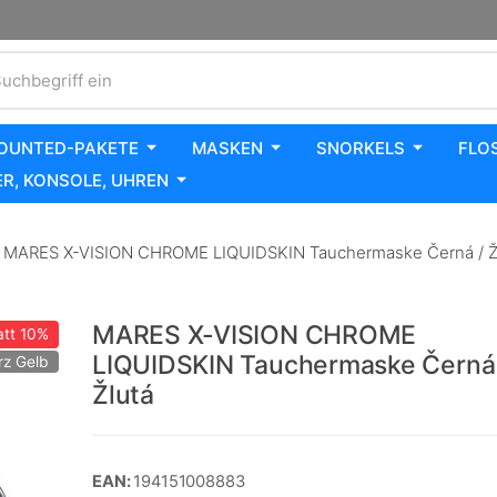
uchbegriff ein
OUNTED-PAKETE
MASKEN
SNORKELS
FLO
R, KONSOLE, UHREN
MARES X-VISION CHROME LIQUIDSKIN Tauchermaske Černá / Ž
MARES X-VISION CHROME
tt
10%
LIQUIDSKIN Tauchermaske Černá 
rz Gelb
Žlutá
EAN:
194151008883