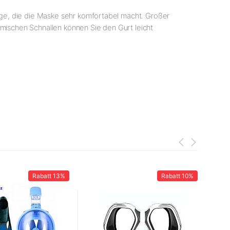
age, die die Maske sehr komfortabel macht. Großer
omischen Schnallen können Sie den Gurt leicht
Rabatt
13%
Rabatt
10%