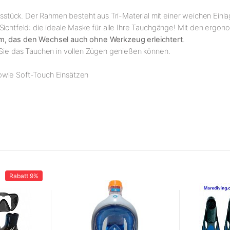
sstück. Der Rahmen besteht aus Tri-Material mit einer weichen Einl
Sichtfeld: die ideale Maske für alle Ihre Tauchgänge! Mit den ergon
m, das den Wechsel auch ohne Werkzeug erleichtert
.
t Sie das Tauchen in vollen Zügen genießen können.
owie Soft-Touch Einsätzen
Rabatt
9%