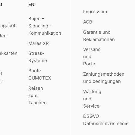
G
EN
Impressum
Bojen -
AGB
angebot
Signaling -
Garantie und
Kommunikation
ted-
Reklamationen
Mares XR
Versand
kkarten
Stress-
und
Systeme
Porto
Boote
t
Zahlungsmethoden
GUMOTEX
ar
und bedingungen
Reisen
Wartung
zum
und
Tauchen
Service
DSGVO-
Datenschutzrichtlinie