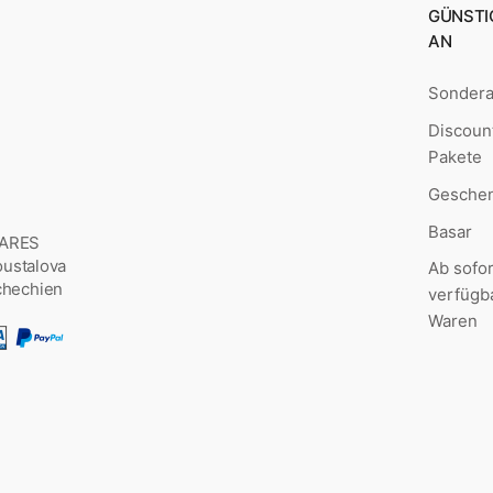
GÜNSTI
AN
Sonder
Discoun
Pakete
Geschen
Basar
MARES
Šoustalova
Ab sofor
chechien
verfügb
Waren