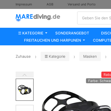
Impressum
AGB
Versand und Porto
Suche
Geben Sie den S
☰ KATEGORIE
SONDERANGEBOT
DISC
FREITAUCHEN UND HARPUNEN
COMPUTE
Zuhause
☰ Kategorie
Masken
Raba
Farbe: Schwa