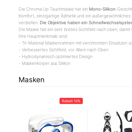
Die Chroma Up Tauchmaske hat ein
Mono-Silikon
-Gesicht
Komfort, einzigartige Ästhetik und ein außergewöhnliches 
verstellen.
Die Objektive haben ein Schnellwechselsyste
Die Maske hat ein sehr breites Sichtfeld nach oben, dami
Ihre Hauptmerkmale sind:
- Tri-Material Maskenrahmen mit verchromten Einsätzen s
- Verbessertes Sichtfeld, vor Allem nach Oben
- Hydrodynamisch optimiertes Design
- Maskenkörper aus Silikon
Masken
t
9%
Rabatt
10%