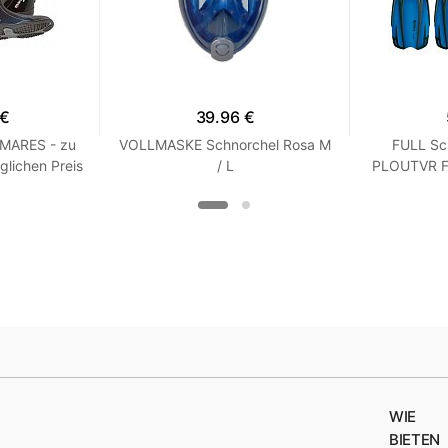
 €
39.96 €
 MARES - zu
VOLLMASKE Schnorchel Rosa M
FULL Sc
glichen Preis
/ L
PLOUTVR Fl
 R 7
WIE
BIETEN