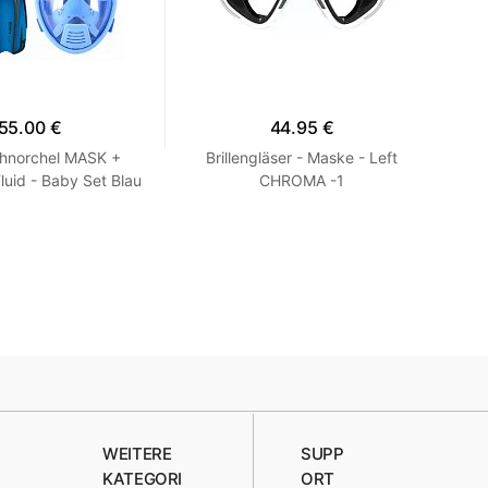
55.00 €
44.95 €
hnorchel MASK +
Brillengläser - Maske - Left
Mas
uid - Baby Set Blau
CHROMA -1
TR
XS 27-30
WEITERE
SUPP
KATEGORI
ORT