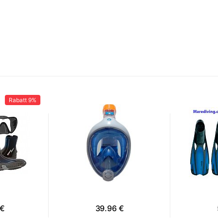
Rabatt
9%
 €
39.96 €