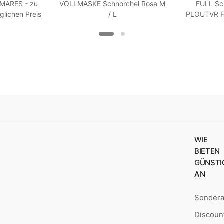
 MARES - zu
VOLLMASKE Schnorchel Rosa M
FULL Sc
glichen Preis
/ L
PLOUTVR Fl
 R 7
WIE
BIETEN
GÜNSTI
AN
Sonder
Discoun