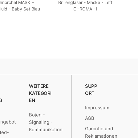
hnorchel MASK +
Brillengläser - Maske - Left
Mas
uid - Baby Set Blau
CHROMA -1
TR
XS 27-30
WEITERE
SUPP
KATEGORI
ORT
G
EN
Impressum
Bojen -
AGB
angebot
Signaling -
Garantie und
Kommunikation
ted-
Reklamationen