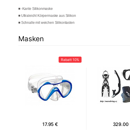
■ -Kante Silikonmaske
■ Ultraleicht Körpermaske aus Silikon
■ Schnalle mit weichen Silikontasten
Masken
t
9%
Rabatt
10%
17.95 €
329.00