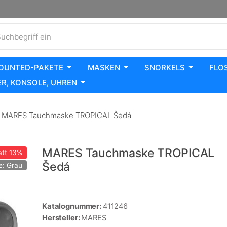
uchbegriff ein
OUNTED-PAKETE
MASKEN
SNORKELS
FLO
R, KONSOLE, UHREN
MARES Tauchmaske TROPICAL Šedá
MARES Tauchmaske TROPICAL
tt
13%
Šedá
e: Grau
Katalognummer:
411246
Hersteller:
MARES