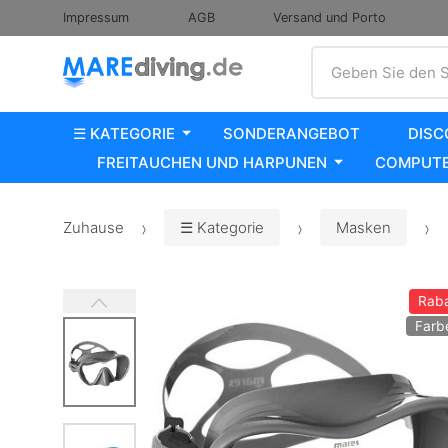
Impressum
AGB
Versand und Porto
Suche
Geben Sie den S
☰ KATEGORIE
SONDERANGEBOT
DISC
FREITAUCHEN UND HARPUNEN
COMPUTE
Zuhause
☰ Kategorie
Masken
Raba
Farb