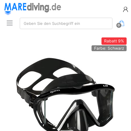
Suche:
Geben Sie den Suchbegriff ein
0
Rabatt
9%
Farbe: Schwarz