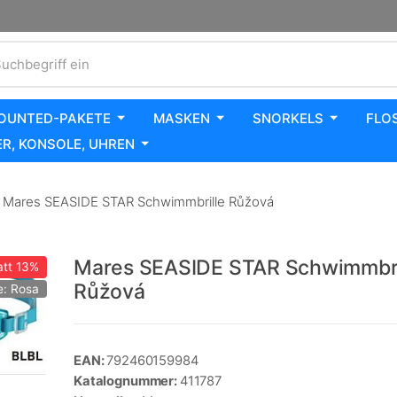
uchbegriff ein
OUNTED-PAKETE
MASKEN
SNORKELS
FLO
R, KONSOLE, UHREN
Mares SEASIDE STAR Schwimmbrille Růžová
Mares SEASIDE STAR Schwimmbri
tt
13%
Růžová
e: Rosa
EAN:
792460159984
Katalognummer:
411787