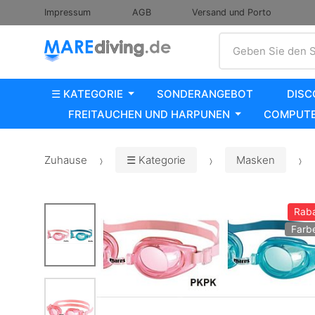
Impressum
AGB
Versand und Porto
Suche
Geben Sie den S
☰ KATEGORIE
SONDERANGEBOT
DISC
FREITAUCHEN UND HARPUNEN
COMPUTE
Zuhause
☰ Kategorie
Masken
Raba
Farb