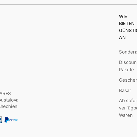
WIE
BIETEN
GÜNSTI
AN
Sonder
Discoun
Pakete
Geschen
Basar
MARES
Šoustalova
Ab sofor
chechien
verfügb
Waren