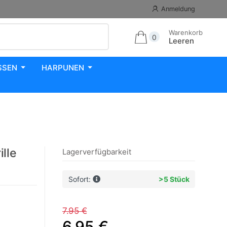
Anmeldung
Warenkorb
0
Leeren
SSEN
HARPUNEN
lle
Lagerverfügbarkeit
Sofort:
>5 Stück
7.95 €
6.95 €