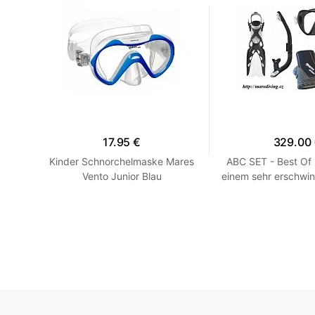
17.95 €
329.00
en -
Kinder Schnorchelmaske Mares
ABC SET - Best Of
llow
Vento Junior Blau
einem sehr erschwin
HEISS! Blau