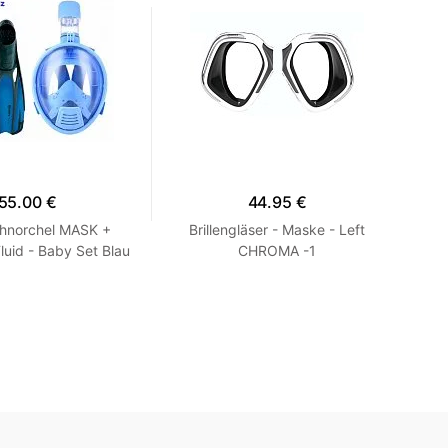
55.00 €
44.95 €
hnorchel MASK +
Brillengläser - Maske - Left
Mas
uid - Baby Set Blau
CHROMA -1
TR
XS 27-30