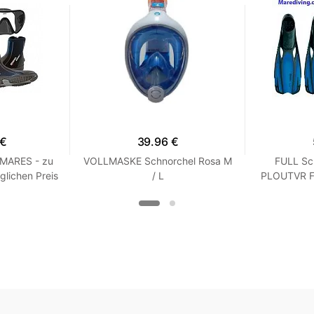
 €
39.96 €
 MARES - zu
VOLLMASKE Schnorchel Rosa M
FULL Sc
glichen Preis
/ L
PLOUTVR Fl
 R 7