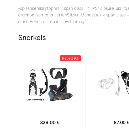
-
splash
semidry
top
mit
< span class = "HPS" closure_uid_fqa
ergonomisch
-orientierten
Silizium
Mundstück
< span class =
einen Benutzer
freundlich
Erfahrung.
Snorkels
10%
Rabatt
9%
329.00 €
87.00 