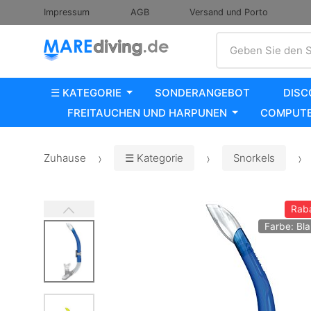
Impressum
AGB
Versand und Porto
Suche
Geben Sie den S
☰ KATEGORIE
SONDERANGEBOT
DISC
FREITAUCHEN UND HARPUNEN
COMPUTE
Zuhause
☰ Kategorie
Snorkels
Rab
Farbe: Bla