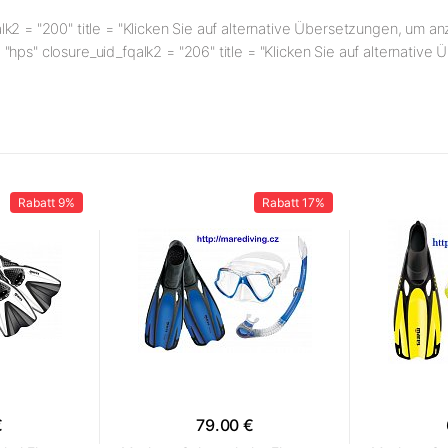
lk2 = "200" title = "Klicken Sie auf alternative Übersetzungen, um a
 "hps" closure_uid_fqalk2 = "206" title = "Klicken Sie auf alternati
Rabatt
9%
Rabatt
17%
€
79.00 €