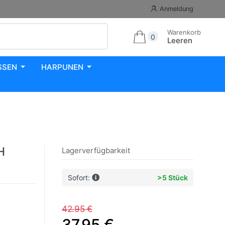
Anmeldung
Warenkorb
0
Leeren
SSEN
HARPUNEN
H
Lagerverfügbarkeit
Sofort:
>5 Stück
42.95 €
37.95 €