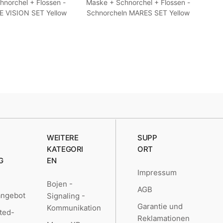
norchel + Flossen -
Maske + Schnorchel + Flossen -
Mas
 VISION SET Yellow
Schnorcheln MARES SET Yellow
Sha
36/37
46/47
WEITERE
SUPP
KATEGORI
ORT
G
EN
Impressum
Bojen -
AGB
angebot
Signaling -
Garantie und
Kommunikation
ted-
Reklamationen