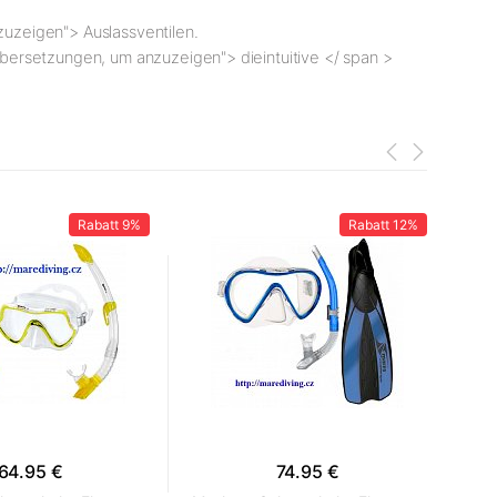
nzuzeigen"> Auslassventilen
.
ve Übersetzungen, um anzuzeigen"> die
intuitive </ span >
Rabatt
9%
Rabatt
12%
64.95 €
74.95 €