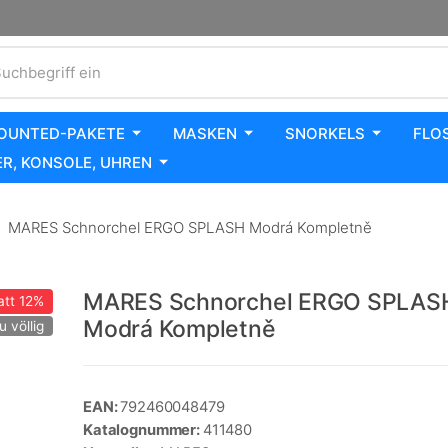
uchbegriff ein
OUNTED-PAKETE
MASKEN
SNORKELS
FLO
R, KONSOLE, UHREN
MARES Schnorchel ERGO SPLASH Modrá Kompletně
MARES Schnorchel ERGO SPLAS
att
12%
Modrá Kompletně
u völlig
EAN:
792460048479
Katalognummer:
411480