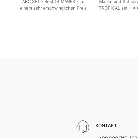
ite
ABC SET - Best Of MARES - zu
Maske und Schnorc
einem sehr erschwinglichen Preis
TROPICAL set + X
HEISS! Blau R 7
Weiß SM 3
KONTAKT