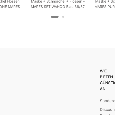
hel Flossen
Maske + Schnorchel + Flossen -
Maske + Sch
-ONE MARES
MARES SET WAHOO Blau 36/37
MARES PURE
5-38
WIE
BIETEN
GÜNSTI
AN
Sonder
Discoun