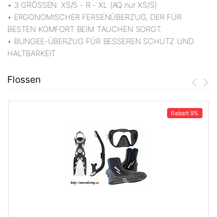
• 3 GRÖSSEN: XS/S - R - XL (AQ nur XS/S)
• ERGONOMISCHER FERSENÜBERZUG, DER FÜR
BESTEN KOMFORT BEIM TAUCHEN SORGT
• BUNGEE-ÜBERZUG FÜR BESSEREN SCHUTZ UND
HALTBARKEIT
Flossen
Rabatt
9%