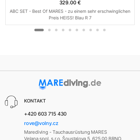
329.00 €
ABC SET - Best Of MARES - zu einem sehr erschwinglichen
Preis HEISS! Blau R 7
KONTAKT
+420 603 715 430
rove@volny.cz
Marediving - Tauchausrüstung MARES
Velana spol. s.r.o. Šoustalova 5, 625 00 BRNO,