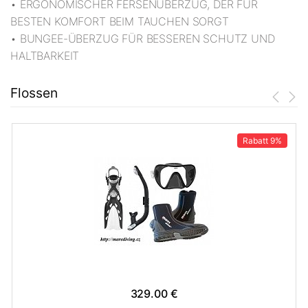
• ERGONOMISCHER FERSENÜBERZUG, DER FÜR
BESTEN KOMFORT BEIM TAUCHEN SORGT
• BUNGEE-ÜBERZUG FÜR BESSEREN SCHUTZ UND
HALTBARKEIT
Flossen
Rabatt
9%
329.00 €