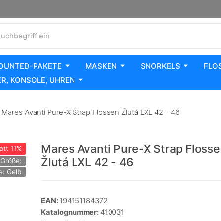
uchbegriff ein
OUNTED-PAKETE
MASKEN
SNORKELS
FLO
R, KONSOLE, UHREN
Mares Avanti Pure-X Strap Flossen Žlutá LXL 42 - 46
Mares Avanti Pure-X Strap Floss
att
11%
Žlutá LXL 42 - 46
Größe:
e: Gelb
EAN:
194151184372
Katalognummer:
410031