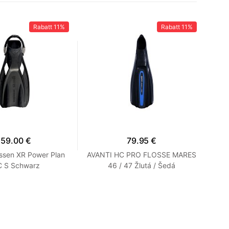
Rabatt
11%
Rabatt
11%
159.00 €
79.95 €
ssen XR Power Plan
AVANTI HC PRO FLOSSE MARES
F
 S Schwarz
46 / 47 Žlutá / Šedá
Ki