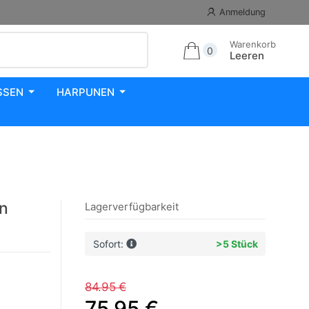
Anmeldung
Warenkorb
0
Leeren
SSEN
HARPUNEN
en
Lagerverfügbarkeit
Sofort:
>5 Stück
84.95 €
75.95 €