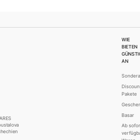
WIE
BIETEN
GÜNSTI
AN
Sonder
Discoun
Pakete
Geschen
Basar
MARES
Šoustalova
Ab sofor
chechien
verfügb