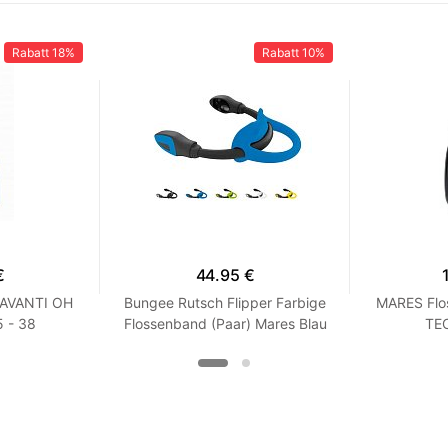
Rabatt
18%
Rabatt
10%
€
44.95 €
 AVANTI OH
Bungee Rutsch Flipper Farbige
MARES Flo
 - 38
Flossenband (Paar) Mares Blau
TEC
XS / S