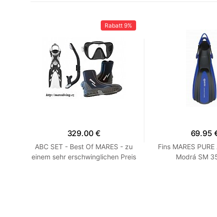
41%
Rabatt
9%
329.00 €
69.95 
 R
ABC SET - Best Of MARES - zu
Fins MARES PURE
einem sehr erschwinglichen Preis
Modrá SM 35
HEISS! Blau R 7