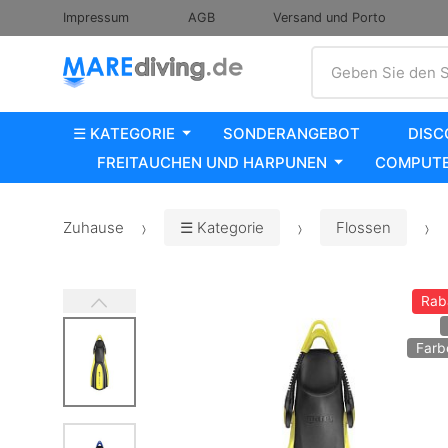
Impressum
AGB
Versand und Porto
Suche
Geben Sie den S
☰ KATEGORIE
SONDERANGEBOT
DISC
FREITAUCHEN UND HARPUNEN
COMPUTE
Zuhause
☰ Kategorie
Flossen
Rab
Farb