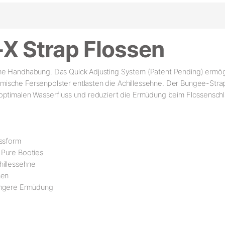
-X Strap Flossen
he Handhabung. Das Quick Adjusting System (Patent Pending) ermög
sche Fersenpolster entlasten die Achillessehne. Der Bungee-Strap 
 optimalen Wasserfluss und reduziert die Ermüdung beim Flossenschl
assform
 Pure Booties
hillessehne
hen
ringere Ermüdung