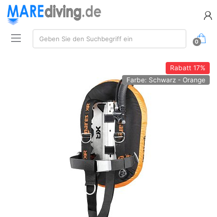
Suche:
Geben Sie den Suchbegriff ein
0
Rabatt
17%
Farbe: Schwarz - Orange