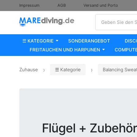
Impressum
AGB
Versand und Porto
Suche
Geben Sie den S
☰ KATEGORIE
SONDERANGEBOT
DISC
FREITAUCHEN UND HARPUNEN
COMPUTE
Zuhause
☰ Kategorie
Balancing Sweats
Flügel + Zubehör