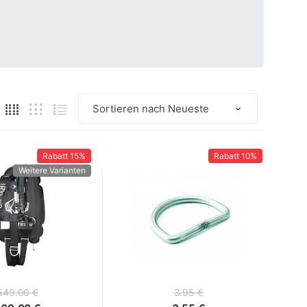
Rabatt
15%
Rabatt
10%
Weitere Varianten
549.00 €
3.95 €