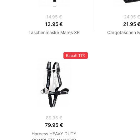
14.95 €
24.95 €
12.95 €
21.95 
Taschenmaske Mares XR
Cargotaschen 
Rabatt
11%
89.95 €
79.95 €
Harness HEAVY DUTY