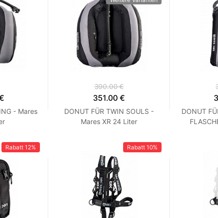
390.00 €
 €
351.00 €
3
NG - Mares
DONUT FÜR TWIN SOULS -
DONUT FÜ
er
Mares XR 24 Liter
FLASCHE
Rabatt
12%
Rabatt
10%