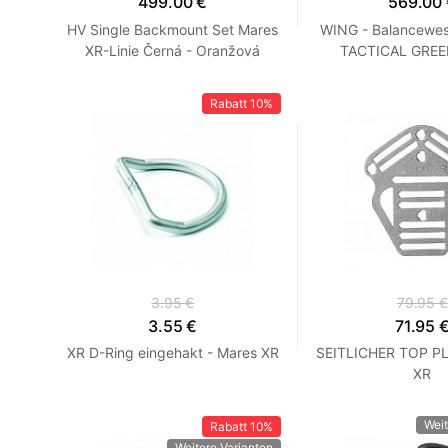
499.00 €
569.00
HV Single Backmount Set Mares
WING - Balancewe
XR-Linie Černá - Oranžová
TACTICAL GREEN
Monozylinder - 
Rabatt
10%
3.95 €
79.95 €
3.55 €
71.95 
XR D-Ring eingehakt - Mares XR
SEITLICHER TOP PL
XR
Weit
Rabatt
10%
Weitere Varianten