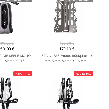
399.00 €
199.00 €
59.00 €
179.10 €
R DIE SEELE MONO
STAINLESS Hnebo Rückplatte 3
 - Mares XR 16L
mm 6 mm Mares XR 6 mm -
Supplement
Rabatt
11%
Rabatt
10%