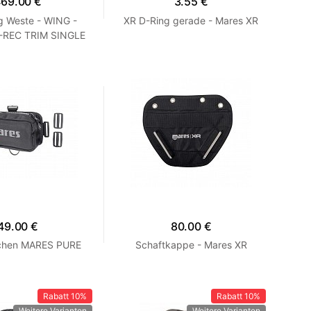
69.00 €
3.55 €
g Weste - WING -
XR D-Ring gerade - Mares XR
-REC TRIM SINGLE
T SET- XR-Linie
Černá
49.00 €
80.00 €
chen MARES PURE
Schaftkappe - Mares XR
Rabatt
10%
Rabatt
10%
Weitere Varianten
Weitere Varianten