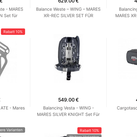
 €
629.00 €
4
ste - MARES
Balance Weste – WING – MARES
Balancin
 Set für
XR-REC SILVER SET FÜR
MARES XR
XR-Linie
MONO-FLASCHE
BACKMOUN
Rabatt
10%
€
549.00 €
ATE - Mares
Balancing Vesta - WING -
Cargotas
MARES SILVER KNIGHT Set Für
Monoláhev - XR-Linie
ere Varianten
Rabatt
10%
Weitere Varianten