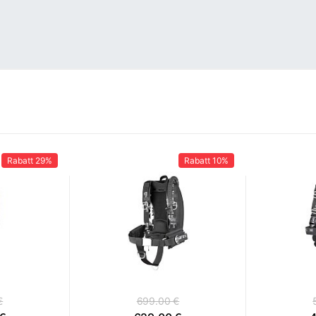
Rabatt
29%
Rabatt
10%
€
699.00 €