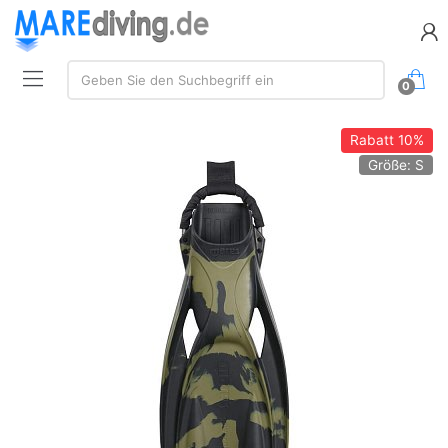
Suche:
Geben Sie den Suchbegriff ein
0
Rabatt
10%
Größe: S