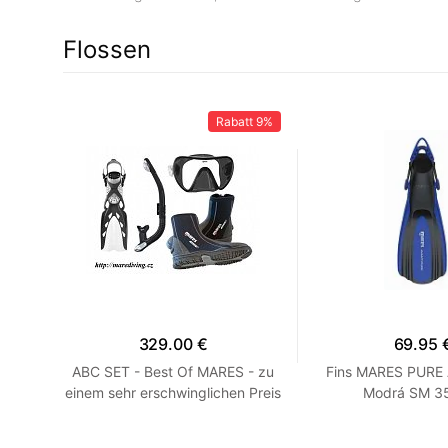
Flossen
41%
Rabatt
9%
329.00 €
69.95 
 R
ABC SET - Best Of MARES - zu
Fins MARES PURE
einem sehr erschwinglichen Preis
Modrá SM 35
HEISS! Blau R 7