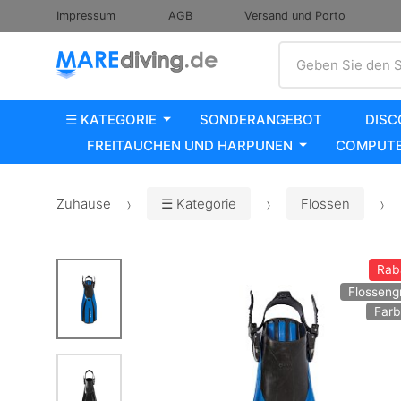
Impressum
AGB
Versand und Porto
Suche
Geben Sie den S
☰ KATEGORIE
SONDERANGEBOT
DISC
FREITAUCHEN UND HARPUNEN
COMPUTE
Zuhause
☰ Kategorie
Flossen
Rab
Flosseng
Farb