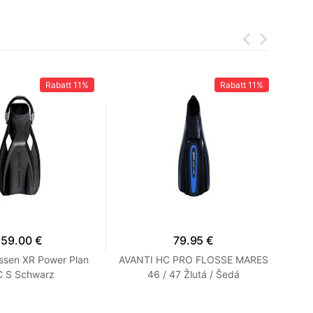
Rabatt
11%
Rabatt
11%
159.00 €
79.95 €
ssen XR Power Plan
AVANTI HC PRO FLOSSE MARES
F
 S Schwarz
46 / 47 Žlutá / Šedá
Ki