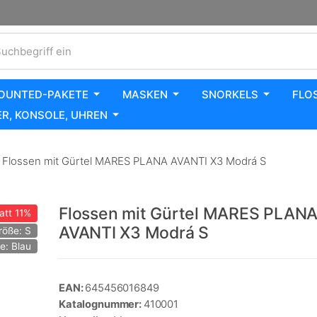
uchbegriff ein
OUNTED-PAKETE
MASKEN
SNORKELS
FLO
R, KONSOLE, UHREN
Flossen mit Gürtel MARES PLANA AVANTI X3 Modrá S
Flossen mit Gürtel MARES PLAN
att
11%
AVANTI X3 Modrá S
röße: S
e: Blau
EAN:
645456016849
Katalognummer:
410001