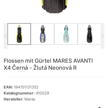
Flossen mit Gürtel MARES AVANTI
X4 Černá - Žlutá Neonová R
EAN:
194151131352
Katalognummer:
410029
Hersteller:
Mares