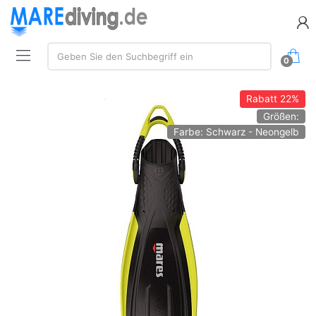
Suche:
Geben Sie den Suchbegriff ein
0
Rabatt
22%
Größen:
Farbe: Schwarz - Neongelb