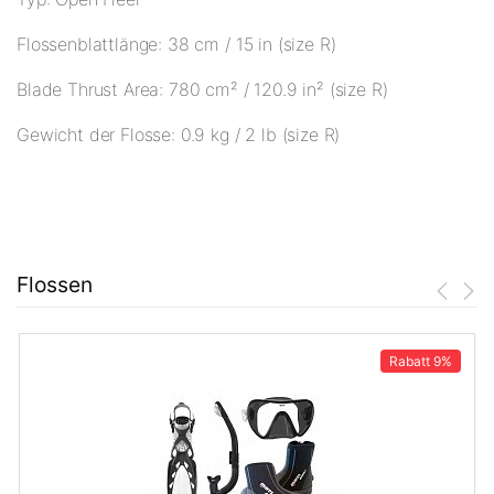
Flossenblattlänge: 38 cm / 15 in (size R)
Blade Thrust Area: 780 cm² / 120.9 in² (size R)
Gewicht der Flosse: 0.9 kg / 2 lb (size R)
Flossen
Rabatt
9%