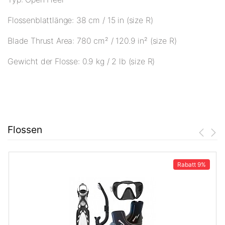
Flossenblattlänge: 38 cm / 15 in (size R)
Blade Thrust Area: 780 cm² / 120.9 in² (size R)
Gewicht der Flosse: 0.9 kg / 2 lb (size R)
Flossen
Rabatt
9%